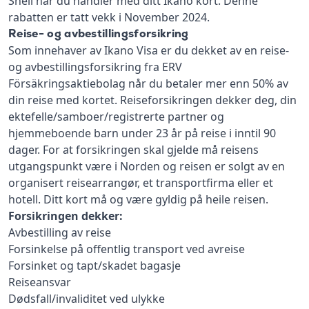
Shell når du handler med ditt Ikano kort. Denne
rabatten er tatt vekk i November 2024.
Reise- og avbestillingsforsikring
Som innehaver av Ikano Visa er du dekket av en reise-
og avbestillingsforsikring fra ERV
Försäkringsaktiebolag når du betaler mer enn 50% av
din reise med kortet. Reiseforsikringen dekker deg, din
ektefelle/samboer/registrerte partner og
hjemmeboende barn under 23 år på reise i inntil 90
dager. For at forsikringen skal gjelde må reisens
utgangspunkt være i Norden og reisen er solgt av en
organisert reisearrangør, et transportfirma eller et
hotell. Ditt kort må og være gyldig på heile reisen.
Forsikringen dekker:
Avbestilling av reise
Forsinkelse på offentlig transport ved avreise
Forsinket og tapt/skadet bagasje
Reiseansvar
Dødsfall/invaliditet ved ulykke