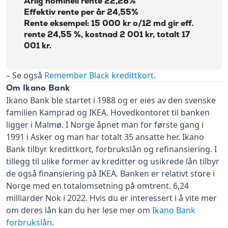
Årlig nominell rente 22,28%
Effektiv rente per år 24,55%
Rente eksempel: 15 000 kr o/12 md gir eff.
rente 24,55 %, kostnad 2 001 kr, totalt 17
001 kr.
– Se også
Remember Black kredittkort
.
Om Ikano Bank
Ikano Bank ble startet i 1988 og er eies av den svenske
familien Kamprad og IKEA. Hovedkontoret til banken
ligger i Malmø. I Norge åpnet man for første gang i
1991 i Asker og man har totalt 35 ansatte her. Ikano
Bank tilbyr kredittkort, forbrukslån og refinansiering. I
tillegg til ulike former av kreditter og usikrede lån tilbyr
de også finansiering på IKEA. Banken er relativt store i
Norge med en totalomsetning på omtrent. 6,24
milliarder Nok i 2022. Hvis du er interessert i å vite mer
om deres lån kan du her lese mer om
Ikano Bank
forbrukslån
.