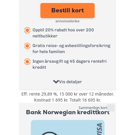
Effektiv rente:
26,79%
Bestill kort
Kontantuttak i
0 kr - renter løper
minibank:
fra uttaksdato
annonselenke
Kontantuttak i
0 kr - renter løper
Opptil 20% rabatt hos over 200
bank:
fra uttaksdato
nettbutikker
Gebyr
0 kr
papirfaktura:
Gratis reise- og avbestillingsforsikring
for hele familien
Valutapåslag:
1,75%
Ingen årsavgift og 45 dagers rentefri
Purregebyr:
35 kr
kreditt
Gebyr for
betalingsoppfordrin
105 kr
Vis detaljer
g:
Les mer om TF Bank Mastercard
Eff. rente 29,89 %, 15 000 kr over 12 måneder.
Opptil 20% rabatt
kredittkort
Kostnad 1 695 kr. Totalt 16 695 kr.
→
hos over 200
Bonus:
nettbutikker. Rabatt
Sammenlign kort
Bank Norwegian kredittkort
på lading av elbil.
Reise- og
Forsikring:
avbestillingsforsikring