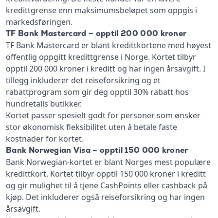
Oppsummering
kredittgrense enn maksimumsbeløpet som oppgis i
markedsføringen.
TF Bank Mastercard – opptil 200 000 kroner
TF Bank Mastercard er blant kredittkortene med høyest
offentlig oppgitt kredittgrense i Norge. Kortet tilbyr
opptil 200 000 kroner i kreditt og har ingen årsavgift. I
tillegg inkluderer det reiseforsikring og et
rabattprogram som gir deg opptil 30% rabatt hos
hundretalls butikker.
Kortet passer spesielt godt for personer som ønsker
stor økonomisk fleksibilitet uten å betale faste
kostnader for kortet.
Bank Norwegian Visa – opptil 150 000 kroner
Bank Norwegian-kortet er blant Norges mest populære
kredittkort. Kortet tilbyr opptil 150 000 kroner i kreditt
og gir mulighet til å tjene CashPoints eller cashback på
kjøp. Det inkluderer også reiseforsikring og har ingen
årsavgift.