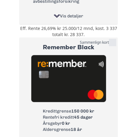
avbestillingsforsikring
Vis detaljer
Eff. Rente 26,69% kr 25.000/12 mnd, kost. 3 337
Opptil 30% rabatt
totalt kr. 28 337.
hos over 200
steder, innen
Sammenlign kort
Remember Black
kategorier som:
Spisesteder,
Bonus:
Nettbutikker,
Kultur, Butikker,
Ferie, Velvære,
Aktiviteter, Helse og
Tjenester
Reise- og
avbestillingsforsikring
Forsikring:
og ID-
tyveriforsikring
Kredittgrense
150 000 kr
Rentefri kreditt
45 dager
Årsgebyr:
0 kr
Årsgebyr
0 kr
Rente:
22,65%
Aldersgrense
18 år