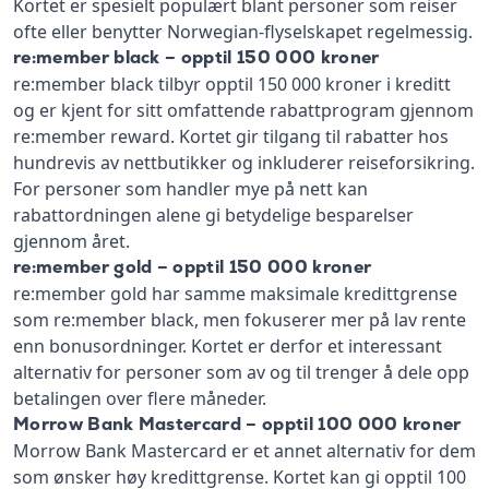
Kortet er spesielt populært blant personer som reiser
ofte eller benytter Norwegian-flyselskapet regelmessig.
re:member black – opptil 150 000 kroner
re:member black tilbyr opptil 150 000 kroner i kreditt
og er kjent for sitt omfattende rabattprogram gjennom
re:member reward. Kortet gir tilgang til rabatter hos
hundrevis av nettbutikker og inkluderer reiseforsikring.
For personer som handler mye på nett kan
rabattordningen alene gi betydelige besparelser
gjennom året.
re:member gold – opptil 150 000 kroner
re:member gold har samme maksimale kredittgrense
som re:member black, men fokuserer mer på lav rente
enn bonusordninger. Kortet er derfor et interessant
alternativ for personer som av og til trenger å dele opp
betalingen over flere måneder.
Morrow Bank Mastercard – opptil 100 000 kroner
Morrow Bank Mastercard er et annet alternativ for dem
som ønsker høy kredittgrense. Kortet kan gi opptil 100