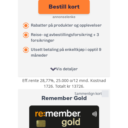
tyveriforsikring
Bestill kort
Årsgebyr:
0 kr
annonselenke
Rente:
21,99%
Rabatter på produkter og opplevelser
Effektiv rente:
24,4%
Kontantuttak i
Reise- og avbestillingsforsikring + 3
0 kr
minibank:
forsikringer
Kontantuttak i
Utsett betaling på enkeltkjøp i opptil 9
0 kr
bank:
måneder
eFaktura/grønn
0 kr
faktura:
Vis detaljer
Gebyr
9 kr
Eff.rente 28,77%, 25.000 o/12 mnd. Kostnad
Rabatter på
papirfaktura:
1726. Totalt kr 13726.
produkter og
Valutapåslag:
1,75%
opplevelser
Sammenlign kort
Remember Gold
gjennom
Purregebyr:
35 kr
Bonuser og
fordelsprogrammet
Inkassovarsel:
35 kr
rabatter
Morrow More.
Tilgang til
Les mer om Bank Norwegian
fordelsprogrammet
kreditkort Visa
→
Mastercard