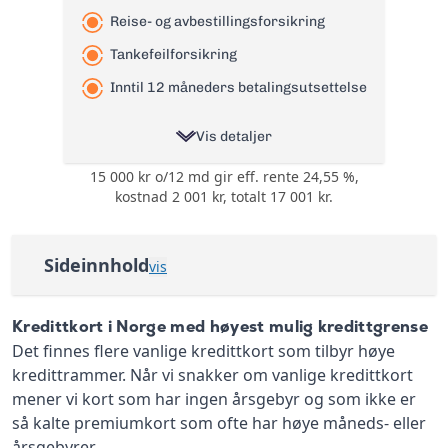
Reise- og avbestillingsforsikring
Tankefeilforsikring
Inntil 12 måneders betalingsutsettelse
Vis detaljer
15 000 kr o/12 md gir eff. rente 24,55 %,
Ingen bonuser og
Bonus:
kostnad 2 001 kr, totalt 17 001 kr.
rabatter
Reise- og
avbestillingsforsikring
Forsikring:
Sideinnhold
vis
og
Tankefeilforsikring
Kredittkort i Norge med høyest mulig
Årsgebyr:
0 kr
kredittgrense
Kredittkort i Norge med høyest mulig kredittgrense
Nominell Rente:
22,28%
Det finnes flere vanlige kredittkort som tilbyr høye
TF Bank Mastercard – opptil 200 000 kroner
kredittrammer. Når vi snakker om vanlige kredittkort
Effektiv rente:
24,55%
Bank Norwegian Visa – opptil 150 000 kroner
mener vi kort som har ingen årsgebyr og som ikke er
Kontantuttak i
35 kr + 1% av beløp
så kalte premiumkort som ofte har høye måneds- eller
minibank:
re:member black – opptil 150 000 kroner
årsgebyrer.