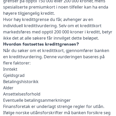
grenser på opptil 150 000 eller 200 000 kroner, mens
spesialiserte premiumkort i noen tilfeller kan ha enda
høyere tilgjengelig kreditt.
Hvor høy kredittgrense du får, avhenger av en
individuell kredittvurdering. Selv om et kredittkort
markedsføres med opptil 200 000 kroner i kreditt, betyr
ikke det at alle søkere får innvilget dette beløpet.
Hvordan fastsettes kredittgrensen?
Når du søker om et kredittkort, gjennomfører banken
en kredittvurdering. Denne vurderingen baseres på
flere faktorer:
Inntekt
Gjeldsgrad
Betalingshistorikk
Alder
Ansettelsesforhold
Eventuelle betalingsanmerkninger
Finansforetak er underlagt strenge regler for utlån.
Ifølge norske utlånsforskrifter må banken forsikre seg