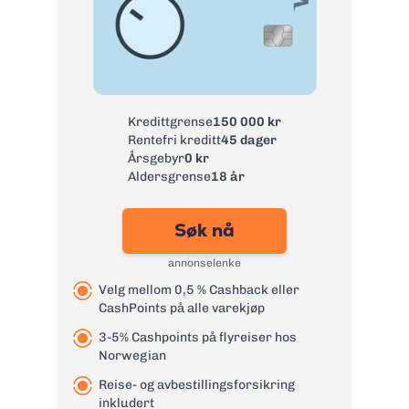
Årsgebyr:
0 kr
Rente:
25,22%
Effektiv rente:
29,89%
Kontantuttak i
35 kr + 1 % av uttak
minibank:
Kredittgrense
150 000 kr
Kontantuttak i
75 kr + 1 % av uttak
Rentefri kreditt
45 dager
bank:
Årsgebyr
0 kr
eFaktura:
0 kr
Aldersgrense
18 år
Gebyr
45 kr
papirfaktura:
Søk nå
Valutapåslag:
1,75 %
annonselenke
Purregebyr:
35 kr
Velg mellom 0,5 % Cashback eller
Overtrekksgebyr:
125 kr
CashPoints på alle varekjøp
Les mer om Re:member Black
→
3-5% Cashpoints på flyreiser hos
Norwegian
Reise- og avbestillingsforsikring
inkludert