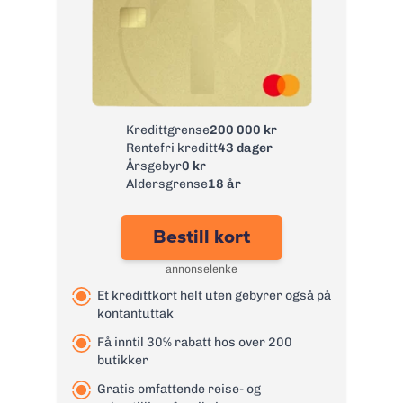
Kredittgrense
200 000 kr
Rentefri kreditt
43 dager
Årsgebyr
0 kr
Aldersgrense
18 år
Bestill kort
annonselenke
Et kredittkort helt uten gebyrer også på
kontantuttak
Få inntil 30% rabatt hos over 200
butikker
Gratis omfattende reise- og