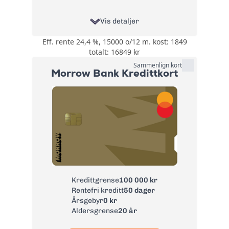
Vis detaljer
Eff. rente 24,4 %, 15000 o/12 m. kost: 1849
0,5% på all bruk på
totalt: 16849 kr
kortet i cashback
eller cashpoints og
Sammenlign kort
Bonus:
Morrow Bank Kredittkort
3-5% Cashpoints på
flyreiser hos
Norwegian
Reise- og
avbestillingsforsikring
- 6 valgfrie
forsikringer:
Tannhelseforsikring,
Betalingsforsikring
Forsikring:
kredittkort,
Betalingsforsikring
Kredittgrense
100 000 kr
lån, Helårs
Rentefri kreditt
50 dager
reiseforsirng,
Årsgebyr
0 kr
Leiebilsforsikring
Aldersgrense
20 år
og ID-