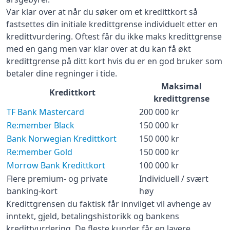
Kontantuttak i
35 kr + 1% av beløp
re:member gold – opptil 150 000 kroner
Var klar over at når du søker om et kredittkort så
bank:
fastsettes din initiale kredittgrense individuelt etter en
Gebyr
Morrow Bank Mastercard – opptil 100 000 kroner
45 kr
kredittvurdering. Oftest får du ikke maks kredittgrense
papirfaktura:
Premiumkort og private banking-kort
med en gang men var klar over at du kan få økt
Valutapåslag:
2%
kredittgrense på ditt kort hvis du er en god bruker som
Hva er en høy kredittgrense?
Purregebyr:
35 kr
betaler dine regninger i tide.
Overtrekksgebyr:
75 kr
Hvordan fastsettes kredittgrensen?
Maksimal
Kredittkort
Erstatningskort:
0 kr
kredittgrense
Kan jeg øke min kredittgrensen senere?
TF Bank Mastercard
200 000 kr
Les mer om Ikano Visa
→
Hvem har behov for høy kredittgrense?
Re:member Black
150 000 kr
Bank Norwegian Kredittkort
150 000 kr
Fordeler med høy kredittgrense
Re:member Gold
150 000 kr
Ulemper og risiko
Morrow Bank Kredittkort
100 000 kr
Hvilke krav stilles for å få høy kredittgrense?
Flere premium- og private
Individuell / svært
banking-kort
høy
Populære typer kredittkort med høy kredittgrense
Kredittgrensen du faktisk får innvilget vil avhenge av
Hvordan velge riktig kredittkort?
inntekt, gjeld, betalingshistorikk og bankens
kredittvurdering. De fleste kunder får en lavere