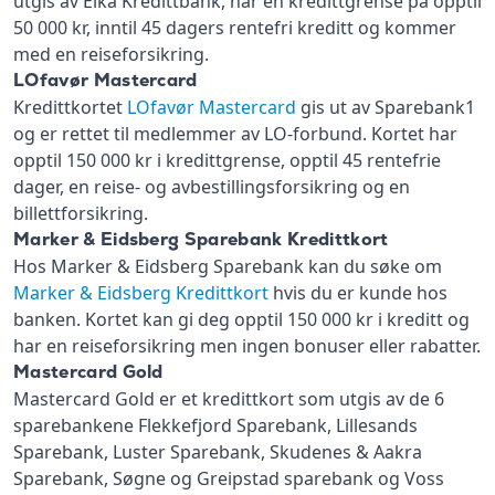
utgis av Eika Kredittbank, har en kredittgrense på opptil
50 000 kr, inntil 45 dagers rentefri kreditt og kommer
med en reiseforsikring.
LOfavør Mastercard
Kredittkortet
LOfavør Mastercard
gis ut av Sparebank1
og er rettet til medlemmer av LO-forbund. Kortet har
opptil 150 000 kr i kredittgrense, opptil 45 rentefrie
dager, en reise- og avbestillingsforsikring og en
billettforsikring.
Marker & Eidsberg Sparebank Kredittkort
Hos Marker & Eidsberg Sparebank kan du søke om
Marker & Eidsberg Kredittkort
hvis du er kunde hos
banken. Kortet kan gi deg opptil 150 000 kr i kreditt og
har en reiseforsikring men ingen bonuser eller rabatter.
Mastercard Gold
Mastercard Gold er et kredittkort som utgis av de 6
sparebankene Flekkefjord Sparebank, Lillesands
Sparebank, Luster Sparebank, Skudenes & Aakra
Sparebank, Søgne og Greipstad sparebank og Voss