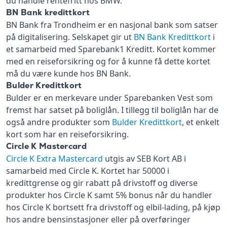
du handle rentefritt hos BMW.
BN Bank kredittkort
BN Bank fra Trondheim er en nasjonal bank som satser
på digitalisering. Selskapet gir ut
BN Bank Kredittkort
i
et samarbeid med Sparebank1 Kreditt. Kortet kommer
med en reiseforsikring og for å kunne få dette kortet
må du være kunde hos BN Bank.
Bulder Kredittkort
Bulder er en merkevare under Sparebanken Vest som
fremst har satset på boliglån. I tillegg til boliglån har de
også andre produkter som
Bulder Kredittkort
, et enkelt
kort som har en reiseforsikring.
Circle K Mastercard
Circle K Extra Mastercard
utgis av SEB Kort AB i
samarbeid med Circle K. Kortet har 50000 i
kredittgrense og gir rabatt på drivstoff og diverse
produkter hos Circle K samt 5% bonus når du handler
hos Circle K bortsett fra drivstoff og elbil-lading, på kjøp
hos andre bensinstasjoner eller på overføringer