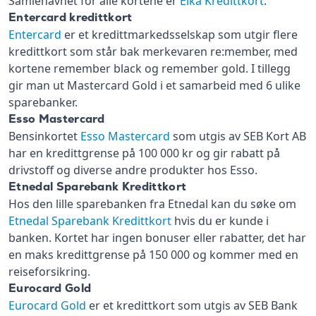
Samlenavnet for alle kortene er
Eika Kredittkort
.
Entercard kredittkort
Entercard
er et kredittmarkedsselskap som utgir flere
kredittkort som står bak merkevaren re:member, med
kortene remember black og remember gold. I tillegg
gir man ut Mastercard Gold i et samarbeid med 6 ulike
sparebanker.
Esso Mastercard
Bensinkortet
Esso Mastercard
som utgis av SEB Kort AB
har en kredittgrense på 100 000 kr og gir rabatt på
drivstoff og diverse andre produkter hos Esso.
Etnedal Sparebank Kredittkort
Hos den lille sparebanken fra Etnedal kan du søke om
Etnedal Sparebank Kredittkort
hvis du er kunde i
banken. Kortet har ingen bonuser eller rabatter, det har
en maks kredittgrense på 150 000 og kommer med en
reiseforsikring.
Eurocard Gold
Eurocard Gold
er et kredittkort som utgis av SEB Bank