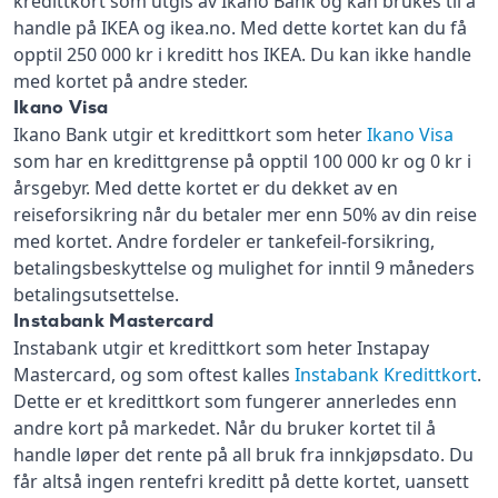
kredittkort som utgis av Ikano Bank og kan brukes til å
handle på IKEA og ikea.no. Med dette kortet kan du få
opptil 250 000 kr i kreditt hos IKEA. Du kan ikke handle
med kortet på andre steder.
Ikano Visa
Ikano Bank utgir et kredittkort som heter
Ikano Visa
som har en kredittgrense på opptil 100 000 kr og 0 kr i
årsgebyr. Med dette kortet er du dekket av en
reiseforsikring når du betaler mer enn 50% av din reise
med kortet. Andre fordeler er tankefeil-forsikring,
betalingsbeskyttelse og mulighet for inntil 9 måneders
betalingsutsettelse.
Instabank Mastercard
Instabank utgir et kredittkort som heter Instapay
Mastercard, og som oftest kalles
Instabank Kredittkort
.
Dette er et kredittkort som fungerer annerledes enn
andre kort på markedet. Når du bruker kortet til å
handle løper det rente på all bruk fra innkjøpsdato. Du
får altså ingen rentefri kreditt på dette kortet, uansett