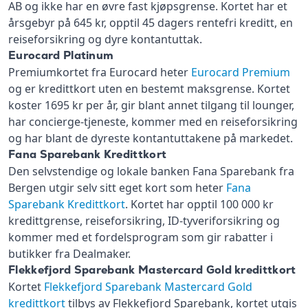
AB og ikke har en øvre fast kjøpsgrense. Kortet har et
årsgebyr på 645 kr, opptil 45 dagers rentefri kreditt, en
reiseforsikring og dyre kontantuttak.
Eurocard Platinum
Premiumkortet fra Eurocard heter
Eurocard Premium
og er kredittkort uten en bestemt maksgrense. Kortet
koster 1695 kr per år, gir blant annet tilgang til lounger,
har concierge-tjeneste, kommer med en reiseforsikring
og har blant de dyreste kontantuttakene på markedet.
Fana Sparebank Kredittkort
Den selvstendige og lokale banken Fana Sparebank fra
Bergen utgir selv sitt eget kort som heter
Fana
Sparebank Kredittkort
. Kortet har opptil 100 000 kr
kredittgrense, reiseforsikring, ID-tyveriforsikring og
kommer med et fordelsprogram som gir rabatter i
butikker fra Dealmaker.
Flekkefjord Sparebank Mastercard Gold kredittkort
Kortet
Flekkefjord Sparebank Mastercard Gold
kredittkort
tilbys av Flekkefjord Sparebank, kortet utgis