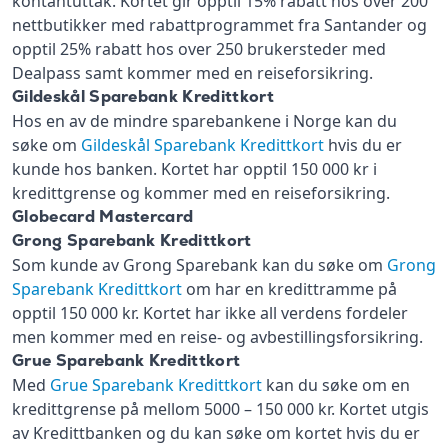
kontantuttak. Kortet gir opptil 15% rabatt hos over 200
nettbutikker med rabattprogrammet fra Santander og
opptil 25% rabatt hos over 250 brukersteder med
Dealpass samt kommer med en reiseforsikring.
Gildeskål Sparebank Kredittkort
Hos en av de mindre sparebankene i Norge kan du
søke om
Gildeskål Sparebank Kredittkort
hvis du er
kunde hos banken. Kortet har opptil 150 000 kr i
kredittgrense og kommer med en reiseforsikring.
Globecard Mastercard
Grong Sparebank Kredittkort
Som kunde av Grong Sparebank kan du søke om
Grong
Sparebank Kredittkort
om har en kredittramme på
opptil 150 000 kr. Kortet har ikke all verdens fordeler
men kommer med en reise- og avbestillingsforsikring.
Grue Sparebank Kredittkort
Med
Grue Sparebank Kredittkort
kan du søke om en
kredittgrense på mellom 5000 – 150 000 kr. Kortet utgis
av Kredittbanken og du kan søke om kortet hvis du er