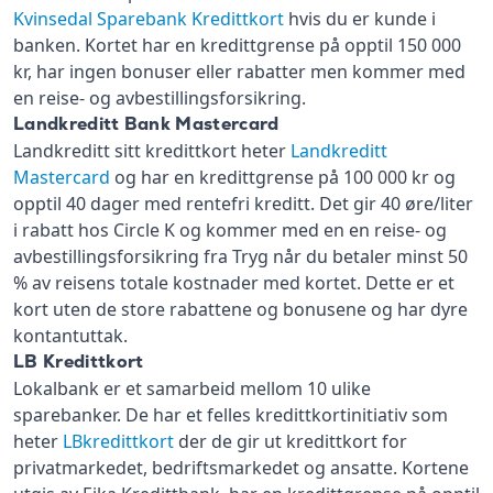
Kvinsedal Sparebank Kredittkort
hvis du er kunde i
banken. Kortet har en kredittgrense på opptil 150 000
kr, har ingen bonuser eller rabatter men kommer med
en reise- og avbestillingsforsikring.
Landkreditt Bank Mastercard
Landkreditt sitt kredittkort heter
Landkreditt
Mastercard
og har en kredittgrense på 100 000 kr og
opptil 40 dager med rentefri kreditt. Det gir 40 øre/liter
i rabatt hos Circle K og kommer med en en reise- og
avbestillingsforsikring fra Tryg når du betaler minst 50
% av reisens totale kostnader med kortet. Dette er et
kort uten de store rabattene og bonusene og har dyre
kontantuttak.
LB Kredittkort
Lokalbank er et samarbeid mellom 10 ulike
sparebanker. De har et felles kredittkortinitiativ som
heter
LBkredittkort
der de gir ut kredittkort for
privatmarkedet, bedriftsmarkedet og ansatte. Kortene