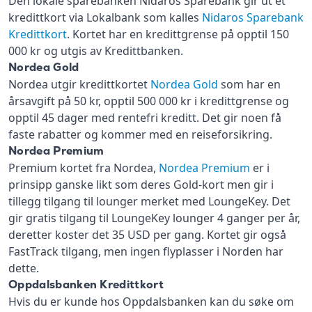
Den lokale sparebanken Nidaros Sparebank gir ut et
kredittkort via Lokalbank som kalles
Nidaros Sparebank
Kredittkort
. Kortet har en kredittgrense på opptil 150
000 kr og utgis av Kredittbanken.
Nordea Gold
Nordea utgir kredittkortet
Nordea Gold
som har en
årsavgift på 50 kr, opptil 500 000 kr i kredittgrense og
opptil 45 dager med rentefri kreditt. Det gir noen få
faste rabatter og kommer med en reiseforsikring.
Nordea Premium
Premium kortet fra Nordea,
Nordea Premium
er i
prinsipp ganske likt som deres Gold-kort men gir i
tillegg tilgang til lounger merket med LoungeKey. Det
gir gratis tilgang til LoungeKey lounger 4 ganger per år,
deretter koster det 35 USD per gang. Kortet gir også
FastTrack tilgang, men ingen flyplasser i Norden har
dette.
Oppdalsbanken Kredittkort
Hvis du er kunde hos Oppdalsbanken kan du søke om