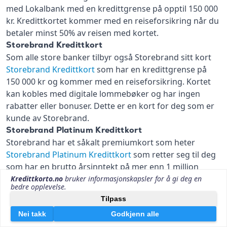
med Lokalbank med en kredittgrense på opptil 150 000
kr. Kredittkortet kommer med en reiseforsikring når du
betaler minst 50% av reisen med kortet.
Storebrand Kredittkort
Som alle store banker tilbyr også Storebrand sitt kort
Storebrand Kredittkort
som har en kredittgrense på
150 000 kr og kommer med en reiseforsikring. Kortet
kan kobles med digitale lommebøker og har ingen
rabatter eller bonuser. Dette er en kort for deg som er
kunde av Storebrand.
Storebrand Platinum Kredittkort
Storebrand har et såkalt premiumkort som heter
Storebrand Platinum Kredittkort
som retter seg til deg
som har en brutto årsinntekt på mer enn 1 million
kroner og/eller har oppsparte midler i
fond/bankinnskudd hos Storebrand på minimum 1
million kroner. Kortet gir blant annet tilgang til
LoungeKey og programmene Visa Luxury Hotels og