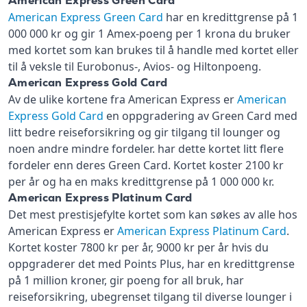
American Express Green Card
American Express Green Card
har en kredittgrense på 1
000 000 kr og gir 1 Amex-poeng per 1 krona du bruker
med kortet som kan brukes til å handle med kortet eller
til å veksle til Eurobonus-, Avios- og Hiltonpoeng.
American Express Gold Card
Av de ulike kortene fra American Express er
American
Express Gold Card
en oppgradering av Green Card med
litt bedre reiseforsikring og gir tilgang til lounger og
noen andre mindre fordeler. har dette kortet litt flere
fordeler enn deres Green Card. Kortet koster 2100 kr
per år og ha en maks kredittgrense på 1 000 000 kr.
American Express Platinum Card
Det mest prestisjefylte kortet som kan søkes av alle hos
American Express er
American Express Platinum Card
.
Kortet koster 7800 kr per år, 9000 kr per år hvis du
oppgraderer det med Points Plus, har en kredittgrense
på 1 million kroner, gir poeng for all bruk, har
reiseforsikring, ubegrenset tilgang til diverse lounger i