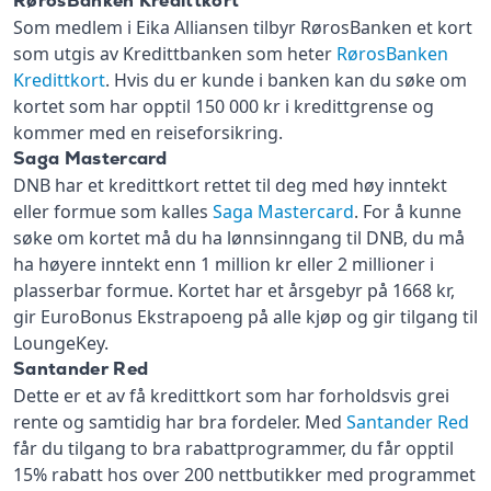
RørosBanken Kredittkort
Som medlem i Eika Alliansen tilbyr RørosBanken et kort
som utgis av Kredittbanken som heter
RørosBanken
Kredittkort
. Hvis du er kunde i banken kan du søke om
kortet som har opptil 150 000 kr i kredittgrense og
kommer med en reiseforsikring.
Saga Mastercard
DNB har et kredittkort rettet til deg med høy inntekt
eller formue som kalles
Saga Mastercard
. For å kunne
søke om kortet må du ha lønnsinngang til DNB, du må
ha høyere inntekt enn 1 million kr eller 2 millioner i
plasserbar formue. Kortet har et årsgebyr på 1668 kr,
gir EuroBonus Ekstrapoeng på alle kjøp og gir tilgang til
LoungeKey.
Santander Red
Dette er et av få kredittkort som har forholdsvis grei
rente og samtidig har bra fordeler. Med
Santander Red
får du tilgang to bra rabattprogrammer, du får opptil
15% rabatt hos over 200 nettbutikker med programmet