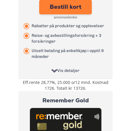
tyveriforsikring
Bestill kort
Årsgebyr:
0 kr
annonselenke
Rente:
21,99%
Rabatter på produkter og opplevelser
Effektiv rente:
24,4%
Kontantuttak i
Reise- og avbestillingsforsikring + 3
0 kr
minibank:
forsikringer
Kontantuttak i
Utsett betaling på enkeltkjøp i opptil 9
0 kr
bank:
måneder
eFaktura/grønn
0 kr
faktura:
Vis detaljer
Gebyr
9 kr
Eff.rente 28,77%, 25.000 o/12 mnd. Kostnad
Rabatter på
papirfaktura:
1726. Totalt kr 13726.
produkter og
Valutapåslag:
1,75%
opplevelser
Remember Gold
gjennom
Purregebyr:
35 kr
Bonuser og
fordelsprogrammet
Inkassovarsel:
35 kr
rabatter
Morrow More.
Tilgang til
Les mer om Bank Norwegian
fordelsprogrammet
kreditkort Visa
→
Mastercard