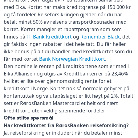
med Eika. Kortet har maks kredittgrense på 150 000 kr
og få fordeler. Reiseforsikringen gjelder når du har
betalt minst 50% av reisens transportkostnader med
kortet. Kortet mangler et rabattprogram som som
finnes på
TF Bank Kredittkort
og
Remember Black
, det
gir faktisk ingen rabatter i det hele tatt. Du får heller
ikke bonus på alt du handler med kredittkortet som du
får med kortet
Bank Norwegian Kredittkort
.
Den nominelle renten på kredittkortene som er med i
Eika Alliansen og utgis av Kredittbanken er på 23,46%
hvilket er lite over gjennomsnittlig rente for et
kredittkort i Norge. Kortet nok så normale gebyrer på
kontantuttak og valutapåslaget er litt høyt på 2%. Totalt
sett er RørosBanken Mastercard et helt ordinært
kredittkort, uten veldig spennende fordeler.
Ofte stilte spørsmål
Har kredittkortet fra RørosBanken reiseforsikring?
Ja, reiseforsikring er inkludert når du betaler minst