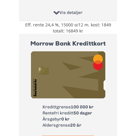
Vis detaljer
Eff. rente 24,4 %, 15000 o/12 m. kost: 1849
0,5% på all bruk på
totalt: 16849 kr
kortet i cashback
eller cashpoints og
Bonus:
Morrow Bank Kredittkort
3-5% Cashpoints på
flyreiser hos
Norwegian
Reise- og
avbestillingsforsikring
- 6 valgfrie
forsikringer:
Tannhelseforsikring,
Betalingsforsikring
Forsikring:
kredittkort,
Betalingsforsikring
Kredittgrense
100 000 kr
lån, Helårs
Rentefri kreditt
50 dager
reiseforsirng,
Årsgebyr
0 kr
Leiebilsforsikring
Aldersgrense
20 år
og ID-