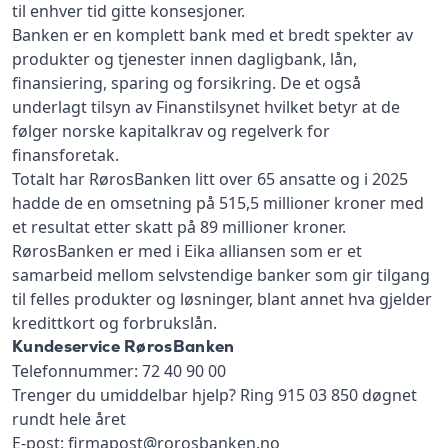
til enhver tid gitte konsesjoner.
Banken er en komplett bank med et bredt spekter av
produkter og tjenester innen dagligbank, lån,
finansiering, sparing og forsikring. De et også
underlagt tilsyn av Finanstilsynet hvilket betyr at de
følger norske kapitalkrav og regelverk for
finansforetak.
Totalt har RørosBanken litt over 65 ansatte og i 2025
hadde de en omsetning på 515,5 millioner kroner med
et resultat etter skatt på 89 millioner kroner.
RørosBanken er med i Eika alliansen som er et
samarbeid mellom selvstendige banker som gir tilgang
til felles produkter og løsninger, blant annet hva gjelder
kredittkort og forbrukslån.
Kundeservice RørosBanken
Telefonnummer: 72 40 90 00
Trenger du umiddelbar hjelp? Ring 915 03 850 døgnet
rundt hele året
E-post: firmapost@rorosbanken.no