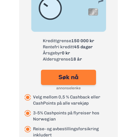
Årsgebyr:
0 kr
Rente:
25,22%
Effektiv rente:
29,89%
Kontantuttak i
35 kr + 1 % av uttak
minibank:
Kredittgrense
150 000 kr
Kontantuttak i
75 kr + 1 % av uttak
Rentefri kreditt
45 dager
bank:
Årsgebyr
0 kr
eFaktura:
0 kr
Aldersgrense
18 år
Gebyr
45 kr
papirfaktura:
Søk nå
Valutapåslag:
1,75 %
annonselenke
Purregebyr:
35 kr
Velg mellom 0,5 % Cashback eller
Overtrekksgebyr:
125 kr
CashPoints på alle varekjøp
Les mer om Re:member Black
→
3-5% Cashpoints på flyreiser hos
Norwegian
Reise- og avbestillingsforsikring
inkludert