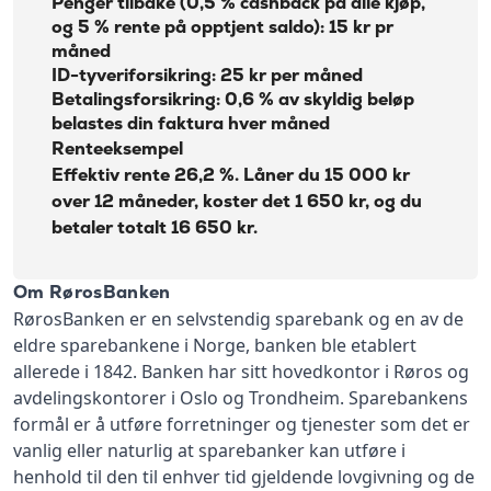
Penger tilbake (0,5 % cashback på alle kjøp,
og 5 % rente på opptjent saldo): 15 kr pr
måned
ID-tyveriforsikring: 25 kr per måned
Betalingsforsikring: 0,6 % av skyldig beløp
belastes din faktura hver måned
Renteeksempel
Effektiv rente 26,2 %. Låner du 15 000 kr
over 12 måneder, koster det 1 650 kr, og du
betaler totalt 16 650 kr.
Om RørosBanken
RørosBanken er en selvstendig sparebank og en av de
eldre sparebankene i Norge, banken ble etablert
allerede i 1842. Banken har sitt hovedkontor i Røros og
avdelingskontorer i Oslo og Trondheim. Sparebankens
formål er å utføre forretninger og tjenester som det er
vanlig eller naturlig at sparebanker kan utføre i
henhold til den til enhver tid gjeldende lovgivning og de