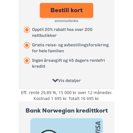
Effektiv rente:
26,79%
Bestill kort
Kontantuttak i
0 kr - renter løper
minibank:
fra uttaksdato
annonselenke
Kontantuttak i
0 kr - renter løper
Opptil 20% rabatt hos over 200
bank:
fra uttaksdato
nettbutikker
Gebyr
0 kr
papirfaktura:
Gratis reise- og avbestillingsforsikring
for hele familien
Valutapåslag:
1,75%
Ingen årsavgift og 45 dagers rentefri
Purregebyr:
35 kr
kreditt
Gebyr for
betalingsoppfordrin
105 kr
Vis detaljer
g:
Les mer om TF Bank Mastercard
Eff. rente 29,89 %, 15 000 kr over 12 måneder.
Opptil 20% rabatt
kredittkort
Kostnad 1 695 kr. Totalt 16 695 kr.
→
hos over 200
Bonus:
nettbutikker. Rabatt
Bank Norwegian kredittkort
på lading av elbil.
Reise- og
Forsikring:
avbestillingsforsikring