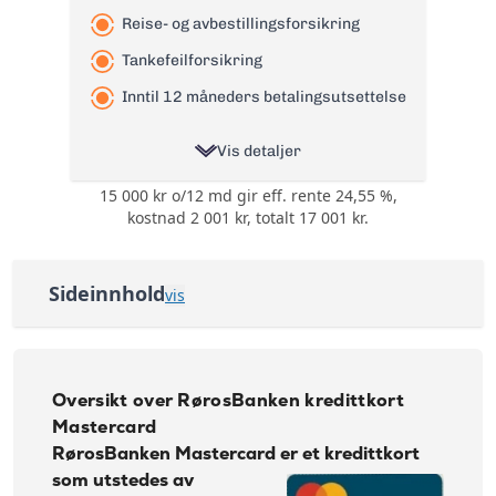
Reise- og avbestillingsforsikring
Tankefeilforsikring
Inntil 12 måneders betalingsutsettelse
Vis detaljer
15 000 kr o/12 md gir eff. rente 24,55 %,
Ingen bonuser og
Bonus:
kostnad 2 001 kr, totalt 17 001 kr.
rabatter
Reise- og
avbestillingsforsikring
Forsikring:
Sideinnhold
vis
og
Tankefeilforsikring
Oversikt over RørosBanken kredittkort Mastercard
Årsgebyr:
0 kr
Søknadskrav RørosBanken Kredittkort
Nominell Rente:
22,28%
Oversikt over RørosBanken kredittkort
Effektiv rente:
24,55%
Slik fungerer RørosBanken Kredittkort
Mastercard
Kontantuttak i
RørosBanken Mastercard
er et kredittkort
Wallets - koble kortet til Google og Samsung Pay
35 kr + 1% av beløp
minibank:
som utstedes av