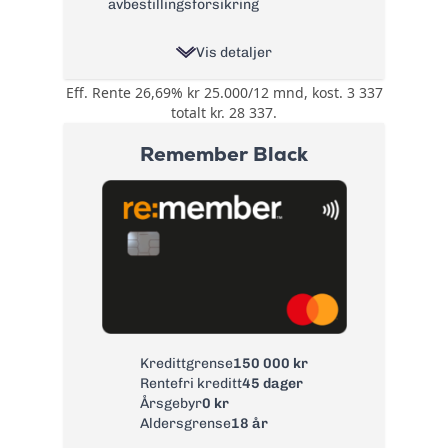
avbestillingsforsikring
Vis detaljer
Eff. Rente 26,69% kr 25.000/12 mnd, kost. 3 337
Opptil 30% rabatt
totalt kr. 28 337.
hos over 200
steder, innen
Remember Black
kategorier som:
Spisesteder,
Bonus:
Nettbutikker,
Kultur, Butikker,
Ferie, Velvære,
Aktiviteter, Helse og
Tjenester
Reise- og
avbestillingsforsikring
Forsikring:
og ID-
tyveriforsikring
Kredittgrense
150 000 kr
Rentefri kreditt
45 dager
Årsgebyr:
0 kr
Årsgebyr
0 kr
Rente:
22,65%
Aldersgrense
18 år