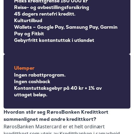
Maks kredittgrense 150 000 kr
Reise- og avbestillingsforsikring
45 dagers rentefri kreditt.
Kulturtilbud
Wallets – Google Pay, Samsung Pay, Garmin
Pay og Fitbit
Gebyrfritt kontantuttak i utlandet
Ulemper
Ingen rabattprogram.
Ingen cashback
Kontantuttaksgebyr på 40 kr + 1% av
uttaget beløp.
Hvordan står seg RørosBanken Kredittkort
sammenlignet med andre kredittkort?
RørosBanken Mastercard er et helt ordinært
kredittkort som utgis av Kredittbanken i samarbeid