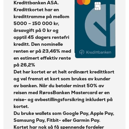
Reiseforsikring med RørosBanken Kredittkort
Kontantuttak i
Kredittbanken ASA.
35 kr + 1% av beløp
Mastercard
bank:
Kredittkortet har en
Gebyr
ID-tyveriforsikring kan kjøpes
kredittramme på mellom
45 kr
papirfaktura:
5000 – 150 000 kr,
Beregn kostnadene dine med RørosBanken
Valutapåslag:
2%
årsavgift på 0 kr og
Mastercard
opptil 45 dagers rentefri
Purregebyr:
35 kr
Fordeler med RørosBanken Kredittkort
kreditt. Den nominelle
Overtrekksgebyr:
75 kr
renten er på 23,46% med
Ulemper
Erstatningskort:
0 kr
en estimert effektiv rente
Hvordan står seg RørosBanken Kredittkort
Les mer om Ikano Visa
→
på 26,2%
sammenlignet med andre kredittkort?
Det her kortet er et helt ordinært kredittkort
og vel fremst et kort som brukes av kunder
Ofte stilte spørsmål
av banken. Når du betaler minst 50% av
RørosBanken Kredittkort Mastercard priser
reisen med RørosBanken Mastercard er en
reise- og avbestillingsforsikring inkludert på
Om RørosBanken
kortet.
Du bruke wallets som Google Pay, Apple Pay,
Samsung Pay, Fitbit- eller Garmin Pay.
Kortet har nok så få spennende fordeler