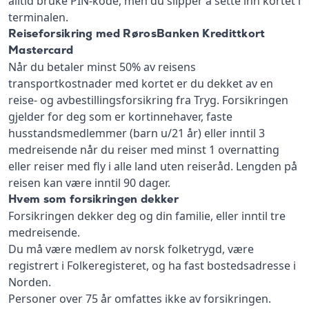
alltid bruke PIN-kode, men du slipper å sette inn kortet i
terminalen.
Reiseforsikring med RørosBanken Kredittkort
Mastercard
Når du betaler minst 50% av reisens
transportkostnader med kortet er du dekket av en
reise- og avbestillingsforsikring fra Tryg. Forsikringen
gjelder for deg som er kortinnehaver, faste
husstandsmedlemmer (barn u/21 år) eller inntil 3
medreisende når du reiser med minst 1 overnatting
eller reiser med fly i alle land uten reiseråd. Lengden på
reisen kan være inntil 90 dager.
Hvem som forsikringen dekker
Forsikringen dekker deg og din familie, eller inntil tre
medreisende.
Du må være medlem av norsk folketrygd, være
registrert i Folkeregisteret, og ha fast bostedsadresse i
Norden.
Personer over 75 år omfattes ikke av forsikringen.