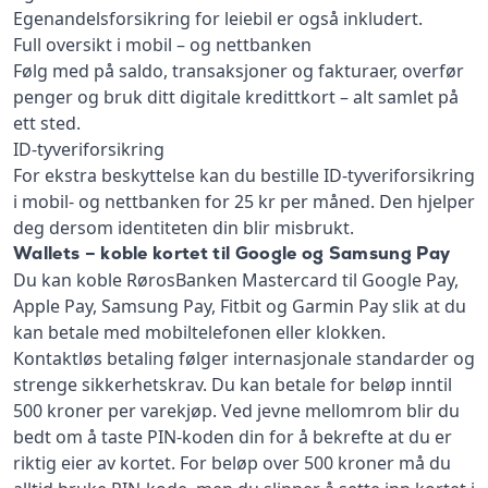
Egenandelsforsikring for leiebil er også inkludert.
Full oversikt i mobil – og nettbanken
Følg med på saldo, transaksjoner og fakturaer, overfør
penger og bruk ditt digitale kredittkort – alt samlet på
ett sted.
ID-tyveriforsikring
For ekstra beskyttelse kan du bestille ID-tyveriforsikring
i mobil- og nettbanken for 25 kr per måned. Den hjelper
deg dersom identiteten din blir misbrukt.
Wallets – koble kortet til Google og Samsung Pay
Du kan koble RørosBanken Mastercard til Google Pay,
Apple Pay, Samsung Pay, Fitbit og Garmin Pay slik at du
kan betale med mobiltelefonen eller klokken.
Kontaktløs betaling følger internasjonale standarder og
strenge sikkerhetskrav. Du kan betale for beløp inntil
500 kroner per varekjøp. Ved jevne mellomrom blir du
bedt om å taste PIN-koden din for å bekrefte at du er
riktig eier av kortet. For beløp over 500 kroner må du