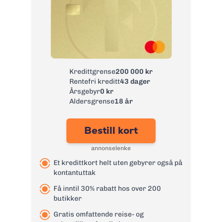
Kredittgrense
200 000 kr
Rentefri kreditt
43 dager
Årsgebyr
0 kr
Aldersgrense
18 år
Bestill kort
annonselenke
Et kredittkort helt uten gebyrer også på
kontantuttak
Få inntil 30% rabatt hos over 200
butikker
Gratis omfattende reise- og