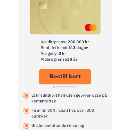
Kredittgrense
200 000 kr
Rentefri kreditt
43 dager
Årsgebyr
0 kr
Aldersgrense
18 år
Bestill kort
annonselenke
Et kredittkort helt uten gebyrer også på
kontantuttak
Få inntil 30% rabatt hos over 200
butikker
Gratis omfattende reise- og