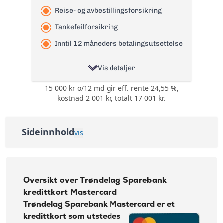
Reise- og avbestillingsforsikring
Tankefeilforsikring
Inntil 12 måneders betalingsutsettelse
Vis detaljer
15 000 kr o/12 md gir eff. rente 24,55 %,
Ingen bonuser og
Bonus:
kostnad 2 001 kr, totalt 17 001 kr.
rabatter
Reise- og
avbestillingsforsikring
Forsikring:
Sideinnhold
vis
og
Tankefeilforsikring
Oversikt over Trøndelag Sparebank kredittkort
Årsgebyr:
0 kr
Mastercard
Nominell Rente:
22,28%
Søknadskrav Trøndelag Sparebank Kredittkort
Oversikt over Trøndelag Sparebank
Effektiv rente:
24,55%
kredittkort Mastercard
Slik kan du bruke Trøndelag Sparebank Kredittkort
Kontantuttak i
Trøndelag Sparebank Mastercard
er et
35 kr + 1% av beløp
minibank:
Wallets - koble kortet til Google og Samsung Pay
kredittkort som utstedes