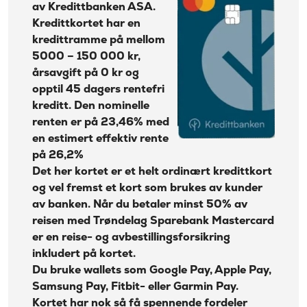
Kontantuttak i
av Kredittbanken ASA.
35 kr + 1% av beløp
Reiseforsikring med Trøndelag Sparebank
bank:
Kredittkortet har en
Kredittkort Mastercard
Gebyr
kredittramme på mellom
45 kr
papirfaktura:
ID-tyveriforsikring kan kjøpes
5000 – 150 000 kr,
Valutapåslag:
2%
årsavgift på 0 kr og
Beregn kostnadene dine med Trøndelag
opptil 45 dagers rentefri
Purregebyr:
35 kr
Sparebank Mastercard
kreditt. Den nominelle
Overtrekksgebyr:
75 kr
Fordeler med Trøndelag Sparebank Kredittkort
renten er på 23,46% med
Erstatningskort:
0 kr
en estimert effektiv rente
Ulemper
Les mer om Ikano Visa
→
på 26,2%
Hvordan står seg Trøndelag Sparebank Kredittkort
Det her kortet er et helt ordinært kredittkort
sammenlignet med andre kredittkort?
og vel fremst et kort som brukes av kunder
Ofte stilte spørsmål
av banken. Når du betaler minst 50% av
reisen med Trøndelag Sparebank Mastercard
Trøndelag Sparebank Kredittkort Mastercard
er en reise- og avbestillingsforsikring
priser
inkludert på kortet.
Om Trøndelag Sparebank
Du bruke wallets som Google Pay, Apple Pay,
Samsung Pay, Fitbit- eller Garmin Pay.
Kortet har nok så få spennende fordeler