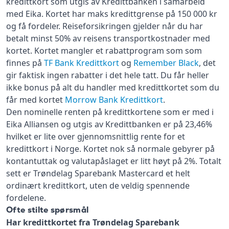
kredittkort som utgis av Kredittbanken i samarbeid
med Eika. Kortet har maks kredittgrense på 150 000 kr
og få fordeler. Reiseforsikringen gjelder når du har
betalt minst 50% av reisens transportkostnader med
kortet. Kortet mangler et rabattprogram som som
finnes på
TF Bank Kredittkort
og
Remember Black
, det
gir faktisk ingen rabatter i det hele tatt. Du får heller
ikke bonus på alt du handler med kredittkortet som du
får med kortet
Morrow Bank Kredittkort
.
Den nominelle renten på kredittkortene som er med i
Eika Alliansen og utgis av Kredittbanken er på 23,46%
hvilket er lite over gjennomsnittlig rente for et
kredittkort i Norge. Kortet nok så normale gebyrer på
kontantuttak og valutapåslaget er litt høyt på 2%. Totalt
sett er Trøndelag Sparebank Mastercard et helt
ordinært kredittkort, uten de veldig spennende
fordelene.
Ofte stilte spørsmål
Har kredittkortet fra Trøndelag Sparebank