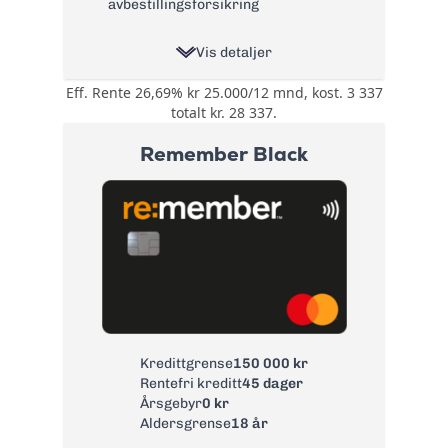
avbestillingsforsikring
Vis detaljer
Eff. Rente 26,69% kr 25.000/12 mnd, kost. 3 337
Opptil 30% rabatt
totalt kr. 28 337.
hos over 200
steder, innen
Remember Black
kategorier som:
Spisesteder,
Bonus:
Nettbutikker,
Kultur, Butikker,
Ferie, Velvære,
Aktiviteter, Helse og
Tjenester
Reise- og
avbestillingsforsikring
Forsikring:
og ID-
tyveriforsikring
Kredittgrense
150 000 kr
Rentefri kreditt
45 dager
Årsgebyr:
0 kr
Årsgebyr
0 kr
Rente:
22,65%
Aldersgrense
18 år