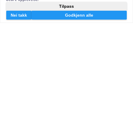
Kontakt oss
Kredittkorto v/Effektiv Markedsføring AS
Lille Markeveien 13
5006 Bergen
post@kredittkorto.no
Org.nr 925240028
Våre andre finanssider
Forbrukslåno.no