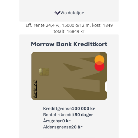
Vis detaljer
Eff. rente 24,4 %, 15000 o/12 m. kost: 1849
0,5% på all bruk på
totalt: 16849 kr
kortet i cashback
eller cashpoints og
Bonus:
Morrow Bank Kredittkort
3-5% Cashpoints på
flyreiser hos
Norwegian
Reise- og
avbestillingsforsikring
- 6 valgfrie
forsikringer:
Tannhelseforsikring,
Betalingsforsikring
Forsikring:
kredittkort,
Betalingsforsikring
Kredittgrense
100 000 kr
lån, Helårs
Rentefri kreditt
50 dager
reiseforsirng,
Årsgebyr
0 kr
Leiebilsforsikring
Aldersgrense
20 år
og ID-