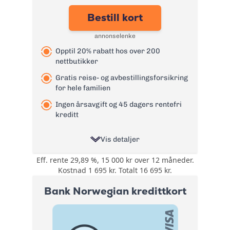
Effektiv rente:
26,79%
Bestill kort
Kontantuttak i
0 kr - renter løper
minibank:
fra uttaksdato
annonselenke
Kontantuttak i
0 kr - renter løper
Opptil 20% rabatt hos over 200
bank:
fra uttaksdato
nettbutikker
Gebyr
0 kr
papirfaktura:
Gratis reise- og avbestillingsforsikring
for hele familien
Valutapåslag:
1,75%
Ingen årsavgift og 45 dagers rentefri
Purregebyr:
35 kr
kreditt
Gebyr for
betalingsoppfordrin
105 kr
Vis detaljer
g:
Les mer om TF Bank Mastercard
Eff. rente 29,89 %, 15 000 kr over 12 måneder.
Opptil 20% rabatt
kredittkort
Kostnad 1 695 kr. Totalt 16 695 kr.
→
hos over 200
Bonus:
nettbutikker. Rabatt
Bank Norwegian kredittkort
på lading av elbil.
Reise- og
Forsikring:
avbestillingsforsikring