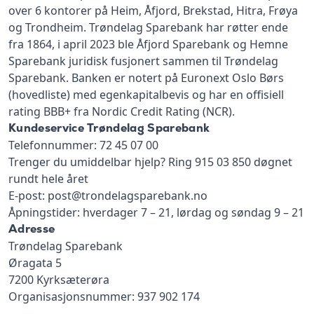
over 6 kontorer på Heim, Åfjord, Brekstad, Hitra, Frøya
og Trondheim. Trøndelag Sparebank har røtter ende
fra 1864, i april 2023 ble Åfjord Sparebank og Hemne
Sparebank juridisk fusjonert sammen til Trøndelag
Sparebank. Banken er notert på Euronext Oslo Børs
(hovedliste) med egenkapitalbevis og har en offisiell
rating BBB+ fra Nordic Credit Rating (NCR).
Kundeservice Trøndelag Sparebank
Telefonnummer: 72 45 07 00
Trenger du umiddelbar hjelp? Ring 915 03 850 døgnet
rundt hele året
E-post: post@trondelagsparebank.no
Åpningstider: hverdager 7 – 21, lørdag og søndag 9 – 21
Adresse
Trøndelag Sparebank
Øragata 5
7200 Kyrksæterøra
Organisasjonsnummer: 937 902 174