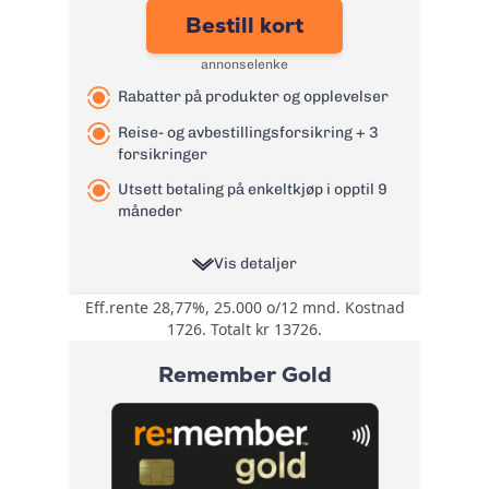
tyveriforsikring
Bestill kort
Årsgebyr:
0 kr
annonselenke
Rente:
21,99%
Rabatter på produkter og opplevelser
Effektiv rente:
24,4%
Kontantuttak i
Reise- og avbestillingsforsikring + 3
0 kr
minibank:
forsikringer
Kontantuttak i
Utsett betaling på enkeltkjøp i opptil 9
0 kr
bank:
måneder
eFaktura/grønn
0 kr
faktura:
Vis detaljer
Gebyr
9 kr
Eff.rente 28,77%, 25.000 o/12 mnd. Kostnad
Rabatter på
papirfaktura:
1726. Totalt kr 13726.
produkter og
Valutapåslag:
1,75%
opplevelser
Remember Gold
gjennom
Purregebyr:
35 kr
Bonuser og
fordelsprogrammet
Inkassovarsel:
35 kr
rabatter
Morrow More.
Tilgang til
Les mer om Bank Norwegian
fordelsprogrammet
kreditkort Visa
→
Mastercard