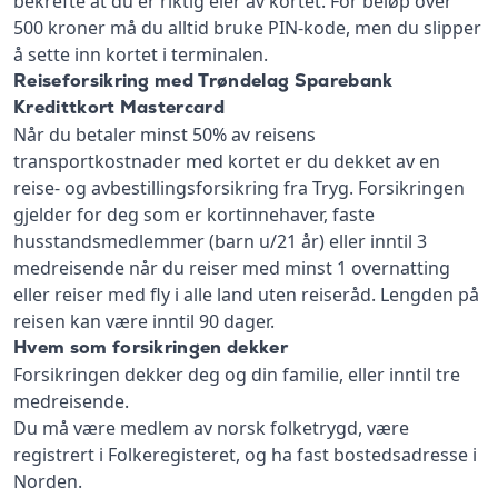
bekrefte at du er riktig eier av kortet. For beløp over
500 kroner må du alltid bruke PIN-kode, men du slipper
å sette inn kortet i terminalen.
Reiseforsikring med Trøndelag Sparebank
Kredittkort Mastercard
Når du betaler minst 50% av reisens
transportkostnader med kortet er du dekket av en
reise- og avbestillingsforsikring fra Tryg. Forsikringen
gjelder for deg som er kortinnehaver, faste
husstandsmedlemmer (barn u/21 år) eller inntil 3
medreisende når du reiser med minst 1 overnatting
eller reiser med fly i alle land uten reiseråd. Lengden på
reisen kan være inntil 90 dager.
Hvem som forsikringen dekker
Forsikringen dekker deg og din familie, eller inntil tre
medreisende.
Du må være medlem av norsk folketrygd, være
registrert i Folkeregisteret, og ha fast bostedsadresse i
Norden.