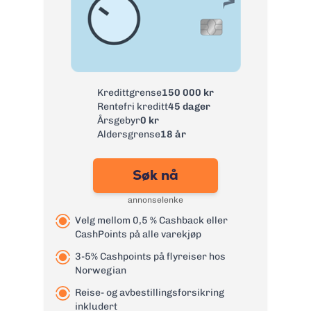
Årsgebyr:
0 kr
Rente:
25,22%
Effektiv rente:
29,89%
Kontantuttak i
35 kr + 1 % av uttak
minibank:
Kredittgrense
150 000 kr
Kontantuttak i
75 kr + 1 % av uttak
Rentefri kreditt
45 dager
bank:
Årsgebyr
0 kr
eFaktura:
0 kr
Aldersgrense
18 år
Gebyr
45 kr
papirfaktura:
Søk nå
Valutapåslag:
1,75 %
annonselenke
Purregebyr:
35 kr
Velg mellom 0,5 % Cashback eller
Overtrekksgebyr:
125 kr
CashPoints på alle varekjøp
Les mer om Re:member Black
→
3-5% Cashpoints på flyreiser hos
Norwegian
Reise- og avbestillingsforsikring
inkludert