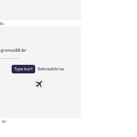
to
kr.
sgrense
20 år
Type kort
Søknadskrav
 kr.
og Tankefeilforsikring