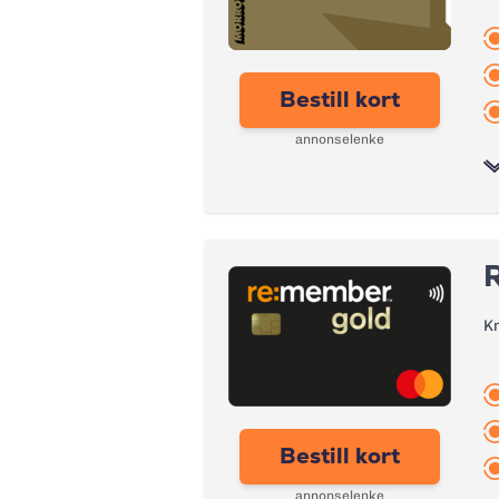
Årsgebyr:
Rente:
Bestill kort
Effektiv rente:
annonselenke
Kontantuttak i minibank:
Kontantuttak i bank:
Bonuser og rabatter
eFaktura/grønn faktura:
Gebyr papirfaktura:
Forsikring:
K
Valutapåslag:
Årsgebyr:
Purregebyr:
Nominell Rente:
Inkassovarsel:
Effektiv rente:
Bestill kort
Kontantuttak i minibank:
annonselenke