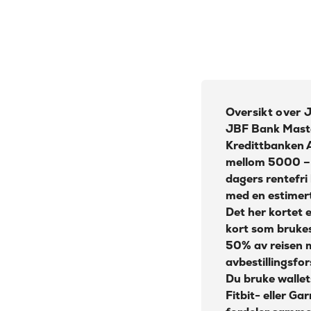
Årsgebyr:
Nominell Rente:
Effektiv rente:
Kontantuttak i minibank:
Oversikt over 
Kontantuttak i bank:
JBF Bank Mast
Kredittbanken 
Gebyr papirfaktura:
mellom 5000 – 1
Valutapåslag:
dagers rentefri
med en estimert
Purregebyr:
Det her kortet e
Overtrekksgebyr:
kort som brukes
50% av reisen m
Erstatningskort:
avbestillingsfor
Du bruke walle
Fitbit- eller G