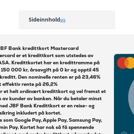
Les mer om Re:member Gold kredittkort
→
0 kr
Sideinnhold
22,28%
vis
24,55%
Oversikt over JBF Bank kredittkort
Mastercard
35 kr + 1% av beløp
Søknadskrav JBF Bank Kredittkort
JBF Bank kredittkort Mastercard
35 kr + 1% av beløp
ercard
er et kredittkort som utstedes av
Slik fungerer JBF Bank Kredittkort
ASA. Kredittkortet har en kredittramme på
45 kr
Wallets - koble kortet til Google og
50 000 kr, årsavgift på 0 kr og opptil 45
2%
Samsung Pay
 kreditt. Den nominelle renten er på 23,46%
 effektiv rente på 26,2%
35 kr
Reiseforsikring med JBF Bank
r et helt ordinært kredittkort og vel fremst et
Kredittkort Mastercard
75 kr
 av kunder av banken. Når du betaler minst
ID-tyveriforsikring kan kjøpes
ed JBF Bank Kredittkort er en reise- og
0 kr
sikring inkludert på kortet.
Beregn kostnadene dine med JBF
Les mer om Ikano Visa
→
Bank Mastercard
ts som Google Pay, Apple Pay, Samsung Pay,
armin Pay. Kortet har nok så få spennende
Fordeler med JBF Bank Kredittkort