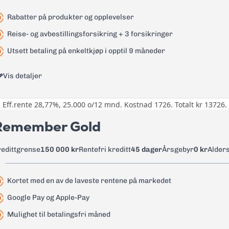
ID-tyveriforsikring
Les mer om Re:member Black
→
Rabatter på produkter og opplevelser
0 kr
Reise- og avbestillingsforsikring + 3 forsikringer
21,99%
Utsett betaling på enkeltkjøp i opptil 9 måneder
24,4%
Vis detaljer
0 kr
0 kr
Eff.rente 28,77%, 25.000 o/12 mnd. Kostnad 1726. Totalt kr 13726.
Rabatter på produkter og opplev
0 kr
Morrow More. Tilgang til fordel
Remember Gold
9 kr
Reise- og avbestillingsforsikring,
tyveriforsikring
redittgrense
150 000 kr
Rentefri kreditt
45 dager
Årsgebyr
0 kr
Alder
1,75%
0 kr
35 kr
Kortet med en av de laveste rentene på markedet
24,90%
35 kr
Google Pay og Apple-Pay
26,90%
Les mer om Bank Norwegian kreditkort Visa
→
Mulighet til betalingsfri måned
0 kr men rente løper fra uttaksda