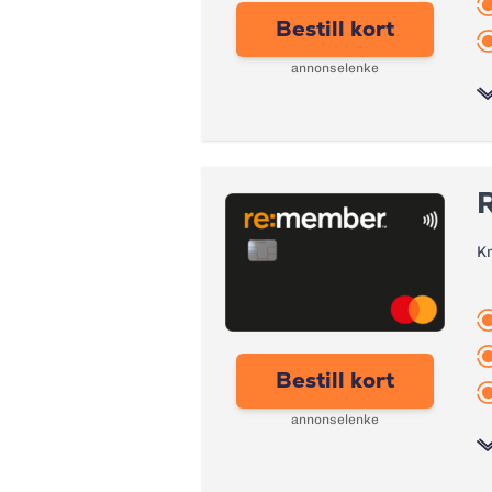
Bestill kort
annonselenke
Bonus:
Forsikring:
K
Årsgebyr:
Rente:
Effektiv rente:
Bestill kort
Kontantuttak i minibank:
annonselenke
Kontantuttak i bank:
Gebyr papirfaktura: