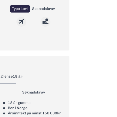
Type kort
Søknadskrav
elser gjennom fordelsprogrammet
sprogrammet Mastercard Pricless.
 Betalforsikring og ID-
sgrense
18 år
Søknadskrav
18 år gammel
Bor i Norge
Årsinntekt på minst 150 000kr
to