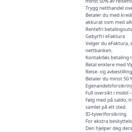
minst 50% av reisen
Trygg netthandel ove
Betaler du med kredit
akkurat som med alle
Rentefri betalingsuts
Gebyrfri eFaktura
Velger du eFaktura, 
nettbanken.
Kontaktløs betaling
Betal enklere med Vip
Reise- og avbestillin
Betaler du minst 50 %
Egenandelsforsikring 
Full oversikt i mobil
Følg med på saldo, tr
samlet på ett sted.
ID-tyveriforsikring
For ekstra beskyttels
Den hjelper deg ders