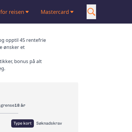
 for reisen
Mastercard
Visa
 med lav rente
American Express
g opptil 45 rentefrie
e ønsker et
 med reiseforsikring
Om oss
tikker, bonus på alt
 for Shopping
Kontakt oss
eg.
t med Google Pay
 uten valutapåslag
sgrense
18 år
Type kort
Søknadskrav