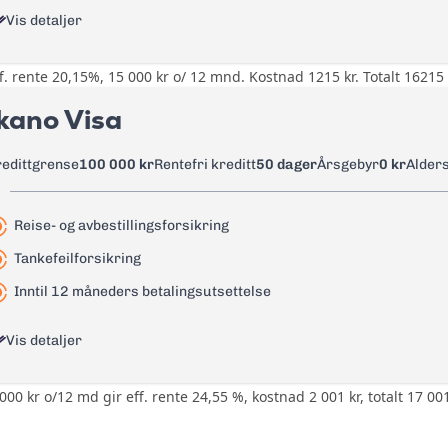
Vis detaljer
0 kr men rente løper fra uttaksda
0 kr
f. rente 20,15%, 15 000 kr o/ 12 mnd. Kostnad 1215 kr. Totalt 16215 
0 kr
35 kr
kano Visa
18,50%
1,75%
20,15%
redittgrense
100 000 kr
Rentefri kreditt
50 dager
Årsgebyr
0 kr
Alder
35 kr
0 kr
35 kr
Reise- og avbestillingsforsikring
0 kr
Les mer om Morrow Bank Mastercard
→
Tankefeilforsikring
0 kr
Inntil 12 måneders betalingsutsettelse
45 kr
Vis detaljer
1,75%
35 kr
000 kr o/12 md gir eff. rente 24,55 %, kostnad 2 001 kr, totalt 17 001
Ingen bonuser og rabatter
125 kr
Reise- og avbestillingsforsikring 