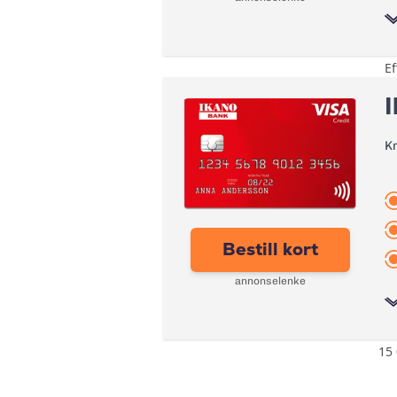
Kontantuttak i bank:
eFaktura
Ef
Årsgebyr:
Gebyr papirfaktura:
I
Rente:
Valutapåslag:
Effektiv rente:
K
Purregebyr:
Kontantuttak i minibank:
Inkassovarsel
Kontantuttak i bank:
eFaktura:
Bestill kort
Gebyr papirfaktura:
annonselenke
Valutapåslag:
Purregebyr:
15 
Bonus:
Overtrekksgebyr:
Forsikring: