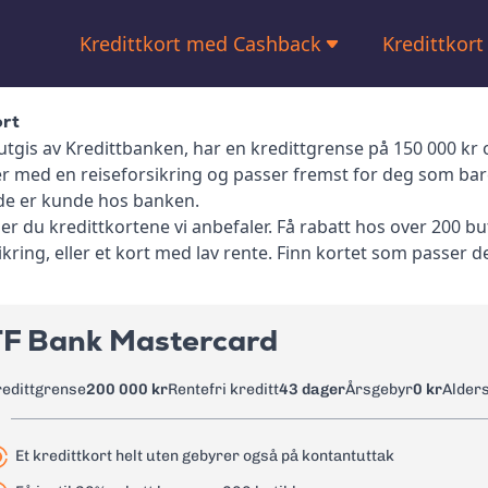
Kredittkort med Cashback
Kredittkort
Kredittkort med bonus
Bensinkort
ort
Kredittkort med høy kredittgrense
Kredittkort
utgis av Kredittbanken, har en kredittgrense på 150 000 kr o
r med en reiseforsikring og passer fremst for deg som bar
Kredittkort
ede er kunde hos banken.
ner du kredittkortene vi anbefaler. Få rabatt hos over 200 bu
Kredittkort
ikring, eller et kort med lav rente. Finn kortet som passer d
Kredittkor
Kredittkort
TF Bank Mastercard
redittgrense
200 000 kr
Rentefri kreditt
43 dager
Årsgebyr
0 kr
Alder
Et kredittkort helt uten gebyrer også på kontantuttak