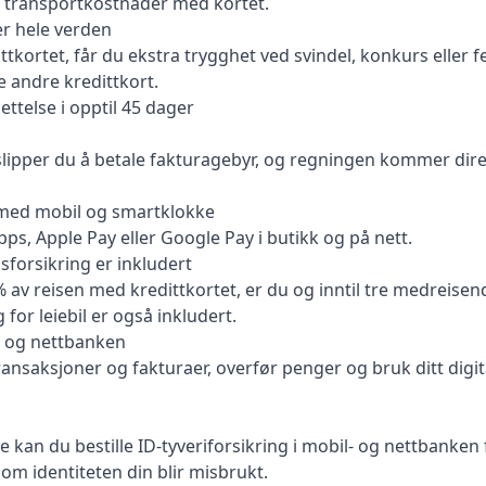
s transportkostnader med kortet.
r hele verden
tkortet, får du ekstra trygghet ved svindel, konkurs eller fe
 andre kredittkort.
ettelse i opptil 45 dager
slipper du å betale fakturagebyr, og regningen kommer dire
 med mobil og smartklokke
ps, Apple Pay eller Google Pay i butikk og på nett.
gsforsikring er inkludert
 av reisen med kredittkortet, er du og inntil tre medreisend
for leiebil er også inkludert.
 – og nettbanken
ansaksjoner og fakturaer, overfør penger og bruk ditt digita
e kan du bestille ID-tyveriforsikring i mobil- og nettbanken
om identiteten din blir misbrukt.