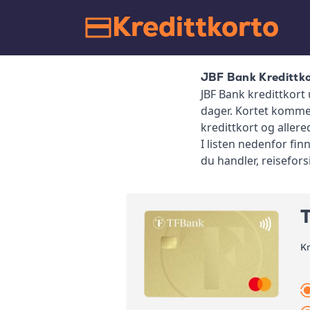
Kredittkorto
JBF Bank Kredittk
JBF Bank kredittkort 
dager. Kortet komme
kredittkort og aller
I listen nedenfor fin
du handler, reisefors
K