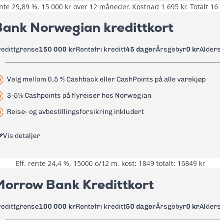
ente 29,89 %, 15 000 kr over 12 måneder. Kostnad 1 695 kr. Totalt 16 
Opptil 20% rabatt hos over 200 nett
1,75%
Bank Norwegian kredittkort
Reise- og avbestillingsforsikring
35 kr
0 kr
redittgrense
150 000 kr
Rentefri kreditt
45 dager
Årsgebyr
0 kr
Alder
105 kr
25,22%
Les mer om TF Bank Mastercard kredittkort
→
Velg mellom 0,5 % Cashback eller CashPoints på alle varekjøp
29,89%
3-5% Cashpoints på flyreiser hos Norwegian
35 kr + 1 % av uttak
Reise- og avbestillingsforsikring inkludert
75 kr + 1 % av uttak
Vis detaljer
0 kr
45 kr
Eff. rente 24,4 %, 15000 o/12 m. kost: 1849 totalt: 16849 kr
0,5% på all bruk på kortet i cashb
1,75 %
Cashpoints på flyreiser hos Norw
Morrow Bank Kredittkort
35 kr
Reise- og avbestillingsforsikring -
Tannhelseforsikring, Betalingsfor
redittgrense
100 000 kr
Rentefri kreditt
50 dager
Årsgebyr
0 kr
Alder
125 kr
Betalingsforsikring lån, Helårs re