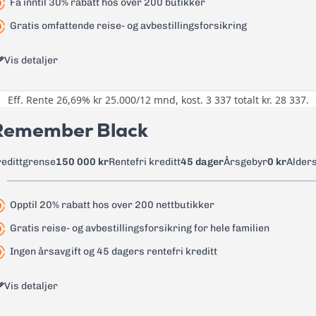
Få inntil 30% rabatt hos over 200 butikker
Gratis omfattende reise- og avbestillingsforsikring
Vis detaljer
Eff. Rente 26,69% kr 25.000/12 mnd, kost. 3 337 totalt kr. 28 337.
Opptil 30% rabatt hos over 200 st
Spisesteder, Nettbutikker, Kultur,
Remember Black
Aktiviteter, Helse og Tjenester
Reise- og avbestillingsforsikring 
redittgrense
150 000 kr
Rentefri kreditt
45 dager
Årsgebyr
0 kr
Alder
0 kr
Opptil 20% rabatt hos over 200 nettbutikker
22,65%
Gratis reise- og avbestillingsforsikring for hele familien
26,79%
Ingen årsavgift og 45 dagers rentefri kreditt
0 kr - renter løper fra uttaksdato
Vis detaljer
0 kr - renter løper fra uttaksdato
0 kr