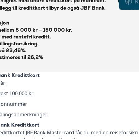
nlignet med andre kredittkort på markedet.
Ulemper
llegg til kredittkort tilbyr de også
JBF Bank
Hvordan står seg JBF Bank
sjon
Kredittkort sammenlignet med
mellom 5 000 kr – 150 000 kr.
andre kredittkort?
 med rentefri kreditt.
Ofte stilte spørsmål
llingsforsikring.
 på 23,46%.
JBF Bank Kredittkort Mastercard
stimeres til 26,2%
priser
Om JBF Bank og Forsikring
ank Kredittkort
år.
kt 100 000 kr.
rsonnummer.
alingsanmerkninger.
Bank Kredittkort
dittkortet JBF Bank Mastercard får du med en reiseforsikri