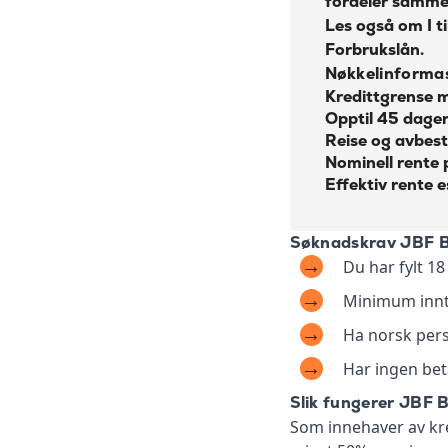
fordeler samme
Les også om I ti
Forbrukslån
.
Nøkkelinforma
Kredittgrense 
Opptil 45 dager
Reise og avbesti
Nominell rente
Effektiv rente e
Søknadskrav JBF B
Du har fylt 18 
Minimum innte
Ha norsk pe
Har ingen bet
Slik fungerer JBF 
Som innehaver av kre