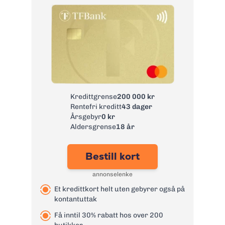
Kredittgrense
200 000 kr
Rentefri kreditt
43 dager
Årsgebyr
0 kr
Aldersgrense
18 år
Bestill kort
annonselenke
Et kredittkort helt uten gebyrer også på
kontantuttak
Få inntil 30% rabatt hos over 200