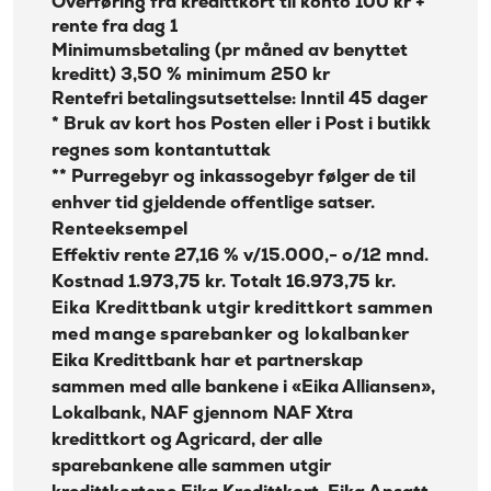
Overføring fra kredittkort til konto 100 kr +
rente fra dag 1
Minimumsbetaling (pr måned av benyttet
kreditt) 3,50 % minimum 250 kr
Rentefri betalingsutsettelse: Inntil 45 dager
* Bruk av kort hos Posten eller i Post i butikk
regnes som kontantuttak
** Purregebyr og inkassogebyr følger de til
enhver tid gjeldende offentlige satser.
Renteeksempel
Effektiv rente 27,16 % v/15.000,- o/12 mnd.
Kostnad 1.973,75 kr. Totalt 16.973,75 kr.
Eika Kredittbank utgir kredittkort sammen
med mange sparebanker og lokalbanker
Eika Kredittbank har et partnerskap
sammen med alle bankene i «Eika Alliansen»,
Lokalbank, NAF gjennom
NAF Xtra
kredittkort
og
Agricard
, der alle
sparebankene alle sammen utgir