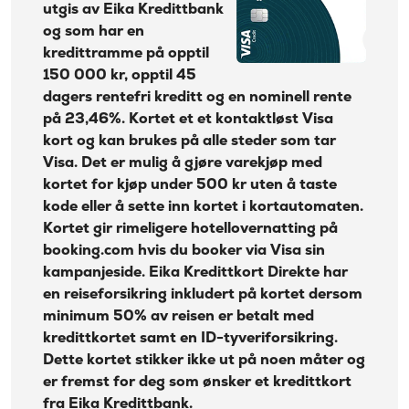
Kontantuttak i
utgis av Eika Kredittbank
ID-tyveriforsikring
35 kr + 1% av beløp
minibank:
og som har en
Betal med Google Pay og Samsung Pay
Kontantuttak i
kredittramme på opptil
35 kr + 1% av beløp
bank:
150 000 kr, opptil 45
Beregn kostnadene dine med Eika kredittkort
Gebyr
direkte
dagers rentefri kreditt og en nominell rente
45 kr
papirfaktura:
på 23,46%. Kortet et et kontaktløst Visa
Eika Kredittkort Direkte fordeler
Valutapåslag:
2%
kort og kan brukes på alle steder som tar
Ulemper
Visa. Det er mulig å gjøre varekjøp med
Purregebyr:
35 kr
kortet for kjøp under 500 kr uten å taste
Overtrekksgebyr:
75 kr
Hvor bra er Eika Kredittkort Direkte sammenlignet
kode eller å sette inn kortet i kortautomaten.
med andre kredittkort?
Erstatningskort:
0 kr
Kortet gir rimeligere hotellovernatting på
Eika Kredittkort Direkte prisliste
Les mer om Ikano Visa
→
booking.com hvis du booker via Visa sin
kampanjeside. Eika Kredittkort Direkte har
Eika Kredittbank utgir kredittkort sammen med
en reiseforsikring inkludert på kortet dersom
mange sparebanker og lokalbanker
minimum 50% av reisen er betalt med
Om Eika Kredittbank
kredittkortet samt en ID-tyveriforsikring.
Dette kortet stikker ikke ut på noen måter og
er fremst for deg som ønsker et kredittkort
fra Eika Kredittbank.