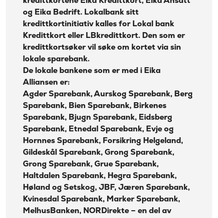
kredittkortene Eika Kredittkort, Eika Ansatt
og Eika Bedrift. Lokalbank sitt
kredittkortinitiativ kalles for
Lokal bank
Kredittkort eller LBkredittkort
. Den som er
kredittkortsøker vil søke om kortet via sin
lokale sparebank.
De lokale bankene som er med i Eika
Alliansen er:
Agder Sparebank, Aurskog Sparebank, Berg
Sparebank, Bien Sparebank, Birkenes
Sparebank, Bjugn Sparebank, Eidsberg
Sparebank, Etnedal Sparebank, Evje og
Hornnes Sparebank, Forsikring Helgeland,
Gildeskål Sparebank, Grong Sparebank,
Grong Sparebank, Grue Sparebank,
Haltdalen Sparebank, Hegra Sparebank,
Høland og Setskog, JBF, Jæren Sparebank,
Kvinesdal Sparebank, Marker Sparebank,
MelhusBanken, NORDirekte – en del av