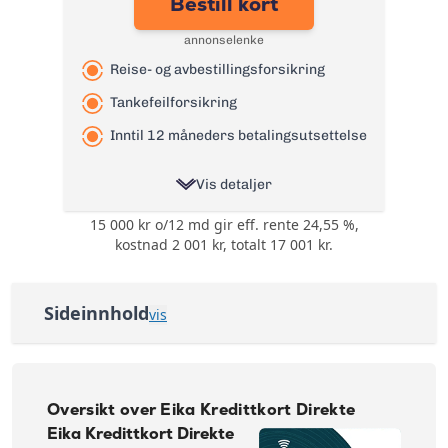
Bestill kort
annonselenke
Reise- og avbestillingsforsikring
Tankefeilforsikring
Inntil 12 måneders betalingsutsettelse
Vis detaljer
15 000 kr o/12 md gir eff. rente 24,55 %,
Ingen bonuser og
Bonus:
kostnad 2 001 kr, totalt 17 001 kr.
rabatter
Reise- og
avbestillingsforsikring
Forsikring:
Sideinnhold
vis
og
Tankefeilforsikring
Oversikt over Eika Kredittkort Direkte
Årsgebyr:
0 kr
Søknadskrav Eika Kredittkort Direkte
Nominell Rente:
22,28%
Oversikt over Eika Kredittkort Direkte
Effektiv rente:
24,55%
Reise- og avbestillingsforsikring
Eika Kredittkort Direkte