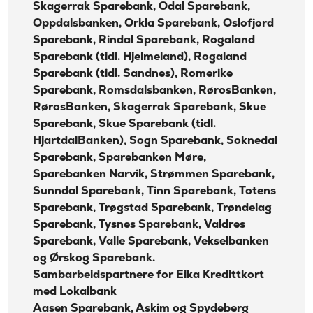
Skagerrak Sparebank, Odal Sparebank,
Oppdalsbanken, Orkla Sparebank, Oslofjord
Sparebank, Rindal Sparebank, Rogaland
Sparebank (tidl. Hjelmeland), Rogaland
Sparebank (tidl. Sandnes), Romerike
Sparebank, Romsdalsbanken, RørosBanken,
RørosBanken, Skagerrak Sparebank, Skue
Sparebank, Skue Sparebank (tidl.
HjartdalBanken), Sogn Sparebank, Soknedal
Sparebank, Sparebanken Møre,
Sparebanken Narvik, Strømmen Sparebank,
Sunndal Sparebank, Tinn Sparebank, Totens
Sparebank, Trøgstad Sparebank, Trøndelag
Sparebank, Tysnes Sparebank, Valdres
Sparebank, Valle Sparebank, Vekselbanken
og Ørskog Sparebank.
Sambarbeidspartnere for Eika Kredittkort
med Lokalbank
Aasen Sparebank, Askim og Spydeberg