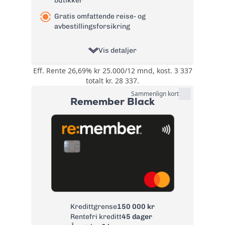
butikker
Gratis omfattende reise- og
avbestillingsforsikring
Vis detaljer
Eff. Rente 26,69% kr 25.000/12 mnd, kost. 3 337
Opptil 30% rabatt
totalt kr. 28 337.
hos over 200
steder, innen
Sammenlign kort
Remember Black
kategorier som:
Spisesteder,
Bonus:
Nettbutikker,
Kultur, Butikker,
Ferie, Velvære,
Aktiviteter, Helse og
Tjenester
Reise- og
avbestillingsforsikring
Forsikring:
og ID-
tyveriforsikring
Kredittgrense
150 000 kr
Rentefri kreditt
45 dager
Årsgebyr:
0 kr