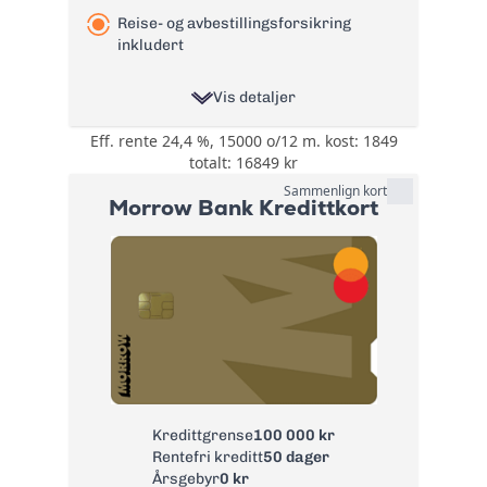
Reise- og avbestillingsforsikring
inkludert
Vis detaljer
Eff. rente 24,4 %, 15000 o/12 m. kost: 1849
0,5% på all bruk på
totalt: 16849 kr
kortet i cashback
eller cashpoints og
Sammenlign kort
Bonus:
Morrow Bank Kredittkort
3-5% Cashpoints på
flyreiser hos
Norwegian
Reise- og
avbestillingsforsikring
- 6 valgfrie
forsikringer:
Tannhelseforsikring,
Betalingsforsikring
Forsikring:
kredittkort,
Betalingsforsikring
Kredittgrense
100 000 kr
lån, Helårs
Rentefri kreditt
50 dager
reiseforsirng,
Årsgebyr
0 kr