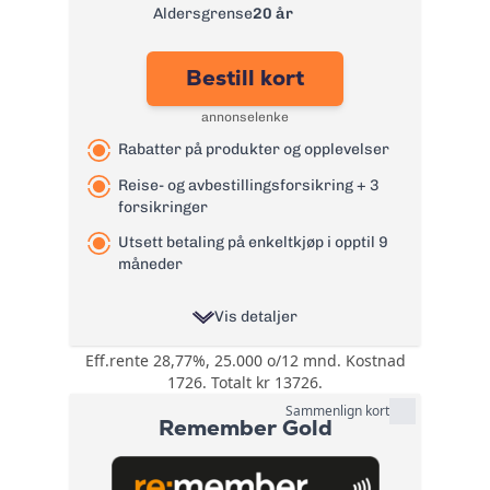
Leiebilsforsikring
Aldersgrense
20 år
og ID-
tyveriforsikring
Bestill kort
Årsgebyr:
0 kr
annonselenke
Rente:
21,99%
Rabatter på produkter og opplevelser
Effektiv rente:
24,4%
Kontantuttak i
Reise- og avbestillingsforsikring + 3
0 kr
minibank:
forsikringer
Kontantuttak i
Utsett betaling på enkeltkjøp i opptil 9
0 kr
bank:
måneder
eFaktura/grønn
0 kr
faktura:
Vis detaljer
Gebyr
9 kr
Eff.rente 28,77%, 25.000 o/12 mnd. Kostnad
Rabatter på
papirfaktura:
1726. Totalt kr 13726.
produkter og
Valutapåslag:
1,75%
opplevelser
Sammenlign kort
Remember Gold
gjennom
Purregebyr:
35 kr
Bonuser og
fordelsprogrammet
Inkassovarsel:
35 kr
rabatter
Morrow More.