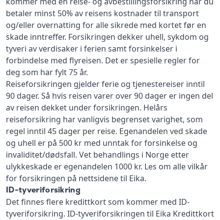
kommer med en reise- og avbestillingsforsikring når du
betaler minst 50% av reisens kostnader til transport
og/eller overnatting for alle sikrede med kortet før en
skade inntreffer. Forsikringen dekker uhell, sykdom og
tyveri av verdisaker i ferien samt forsinkelser i
forbindelse med flyreisen. Det er spesielle regler for
deg som har fylt 75 år.
Reiseforsikringen gjelder ferie og tjenestereiser inntil
90 dager. Så hvis reisen varer over 90 dager er ingen del
av reisen dekket under forsikringen. Helårs
reiseforsikring har vanligvis begrenset varighet, som
regel inntil 45 dager per reise. Egenandelen ved skade
og uhell er på 500 kr med unntak for forsinkelse og
invaliditet/dødsfall. Vet behandlings i Norge etter
ulykkeskade er egenandelen 1000 kr. Les om alle vilkår
for forsikringen på nettsidene til Eika.
ID-tyveriforsikring
Det finnes flere kredittkort som kommer med ID-
tyveriforsikring. ID-tyveriforsikringen til Eika Kredittkort