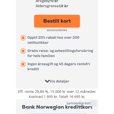
Årsgebyr
0 kr
Rente:
22,65%
Aldersgrense
18 år
Effektiv rente:
26,79%
Bestill kort
Kontantuttak i
0 kr - renter løper
minibank:
fra uttaksdato
annonselenke
Kontantuttak i
0 kr - renter løper
Opptil 20% rabatt hos over 200
bank:
fra uttaksdato
nettbutikker
Gebyr
0 kr
papirfaktura:
Gratis reise- og avbestillingsforsikring
for hele familien
Valutapåslag:
1,75%
Ingen årsavgift og 45 dagers rentefri
Purregebyr:
35 kr
kreditt
Gebyr for
betalingsoppfordrin
105 kr
Vis detaljer
g:
Les mer om TF Bank Mastercard
Eff. rente 29,89 %, 15 000 kr over 12 måneder.
Opptil 20% rabatt
kredittkort
Kostnad 1 695 kr. Totalt 16 695 kr.
→
hos over 200
Bonus:
nettbutikker. Rabatt
Sammenlign kort
Bank Norwegian kredittkort
på lading av elbil.