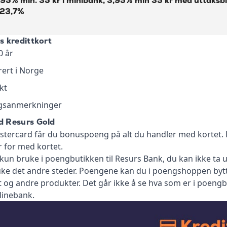
95% min. 35 kr i minibank, 3,95% min 35 kr med uttaksb
 23,7%
 kredittkort
0 år
rert i Norge
kt
ngsanmerkninger
 Resurs Gold
tercard får du bonuspoeng på alt du handler med kortet.
 for med kortet.
un bruke i poengbutikken til Resurs Bank, du kan ikke ta
ke det andre steder. Poengene kan du i poengshoppen bytte
t og andre produkter. Det går ikke å se hva som er i poengb
linebank.