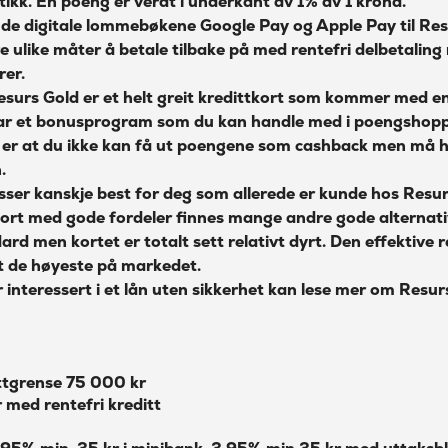
kk. En poeng er verdt i underkant av 1% av 1 krona.
Beregn kostnadene dine med
l de digitale lommebøkene Google Pay og Apple Pay til Res
Resurs Gold
re ulike måter å betale tilbake på med rentefri delbetalin
Fordeler med Resurs Gold
er.
esurs Gold er et helt greit kredittkort som kommer med en
Ulemper
ar et bonusprogram som du kan handle med i poengshop
Hvor bra er Resurs kredittkort
 er at du ikke kan få ut poengene som cashback men må
sammenlignet med andre kort?
.
sser kanskje best for deg som allerede er kunde hos Resu
Resurs Gold Mastercard prisliste
ort med gode fordeler finnes mange andre gode alternati
Om Resurs Bank
rd men kortet er totalt sett relativt dyrt. Den effektive 
t de høyeste på markedet.
 interessert i et lån uten sikkerhet kan lese mer om
Resur
ttgrense 75 000 kr
 med rentefri kreditt