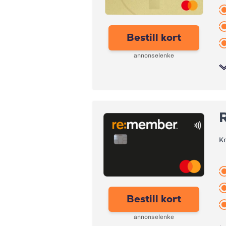
Bestill kort
annonselenke
Bonus:
Forsikring:
K
Årsgebyr:
Rente:
Effektiv rente:
Bestill kort
Kontantuttak i minibank:
annonselenke