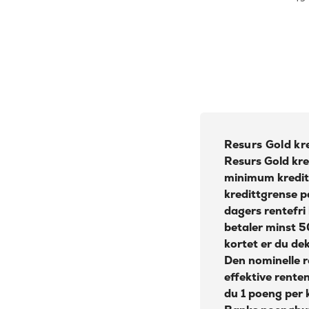
Bonus:
Overtrekksgebyr:
Forsikring:
Årsgebyr:
Nominell Rente:
Effektiv rente:
Kontantuttak i minibank:
Resurs Gold kre
Kontantuttak i bank:
Resurs Gold kre
minimum kredit
Gebyr papirfaktura:
kredittgrense p
Valutapåslag:
dagers rentefri 
betaler minst 5
Purregebyr:
kortet er du de
Overtrekksgebyr:
Den nominelle 
effektive rente
Erstatningskort:
du 1 poeng per 