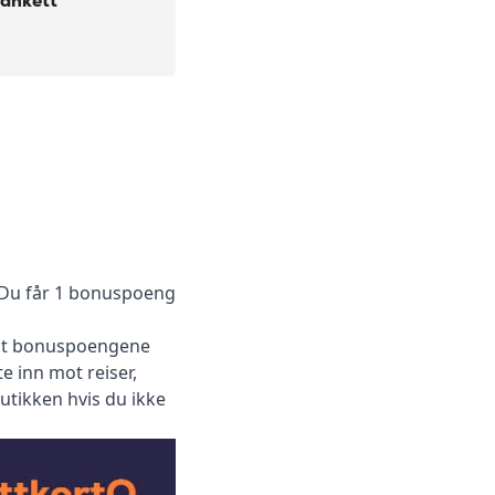
lankett
 Du får 1 bonuspoeng
 ut bonuspoengene
 inn mot reiser,
utikken hvis du ikke