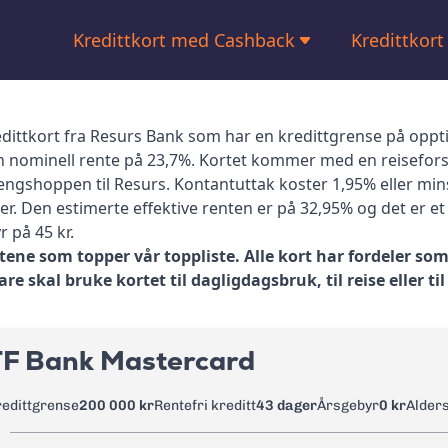
Kredittkort med Cashback
Kredittkort
Kredittkort med bonus
Bensinkort
Kredittkort med høy kredittgrense
Kredittkort
dittkort fra Resurs Bank som har en kredittgrense på opptil 
n nominell rente på 23,7%. Kortet kommer med en reisefors
Kredittkort
ngshoppen til Resurs. Kontantuttak koster 1,95% eller minst
ker. Den estimerte effektive renten er på 32,95% og det er e
Kredittkort
 på 45 kr.
tene som topper vår toppliste. Alle kort har fordeler som 
Kredittkor
re skal bruke kortet til dagligdagsbruk, til reise eller ti
Kredittkort
TF Bank Mastercard
redittgrense
200 000 kr
Rentefri kreditt
43 dager
Årsgebyr
0 kr
Alder