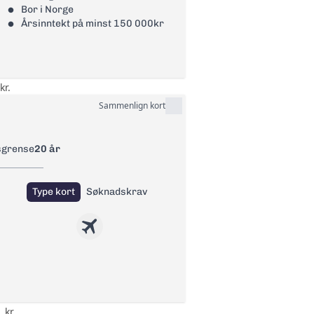
Bor i Norge
Årsinntekt på minst 150 000kr
to
to
kr.
Sammenlign kort
sgrense
20 år
Type kort
Søknadskrav
 kr.