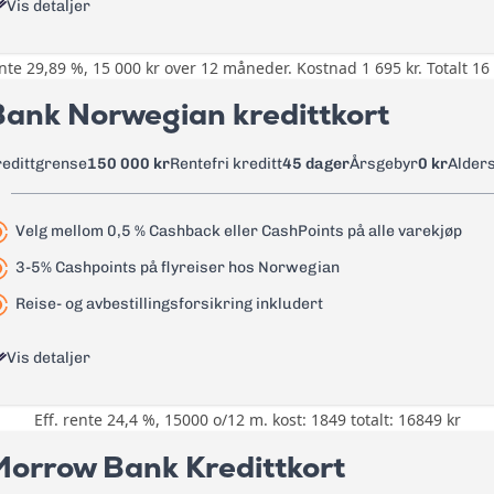
Vis detaljer
0 kr - renter løper fra uttaksdato
0 kr
ente 29,89 %, 15 000 kr over 12 måneder. Kostnad 1 695 kr. Totalt 16 
Opptil 20% rabatt hos over 200 nett
1,75%
Bank Norwegian kredittkort
Reise- og avbestillingsforsikring
35 kr
0 kr
redittgrense
150 000 kr
Rentefri kreditt
45 dager
Årsgebyr
0 kr
Alder
105 kr
25,22%
Les mer om TF Bank Mastercard kredittkort
→
Velg mellom 0,5 % Cashback eller CashPoints på alle varekjøp
29,89%
3-5% Cashpoints på flyreiser hos Norwegian
35 kr + 1 % av uttak
Reise- og avbestillingsforsikring inkludert
75 kr + 1 % av uttak
Vis detaljer
0 kr
45 kr
Eff. rente 24,4 %, 15000 o/12 m. kost: 1849 totalt: 16849 kr
0,5% på all bruk på kortet i cashb
1,75 %
Cashpoints på flyreiser hos Norw
Morrow Bank Kredittkort
35 kr
Reise- og avbestillingsforsikring -