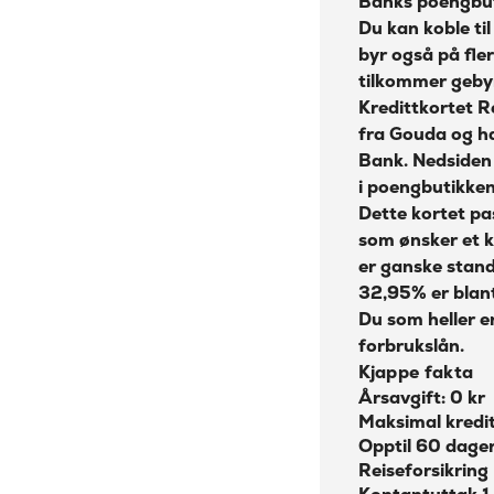
Banks poengbuti
Du kan koble ti
byr også på fle
tilkommer gebyr
Kredittkortet R
fra Gouda og h
Bank. Nedsiden
i poengbutikken
Dette kortet pa
som ønsker et k
er ganske standa
32,95% er blan
Du som heller er
forbrukslån
.
Kjappe fakta
Årsavgift: 0 kr
Maksimal kredi
Opptil 60 dager
Reiseforsikring