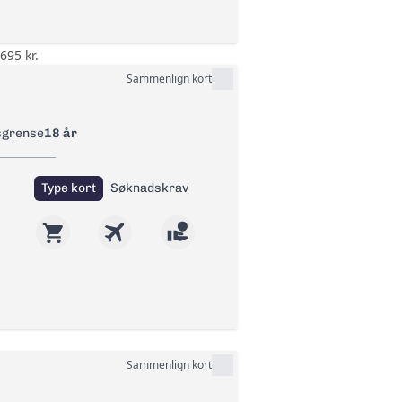
695 kr.
butikker. Rabatt på lading av elbil.
Sammenlign kort
sgrense
18 år
Type kort
Søknadskrav
ack eller cashpoints og 3-5%
egian
Sammenlign kort
 6 valgfrie forsikringer: