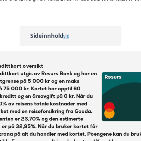
Ingen bonuser og rabatter
125 kr
Reise- og avbestillingsforsikring 
Les mer om Re:member Gold kredittkort
→
0 kr
Sideinnhold
22,28%
vis
24,55%
Resurs Gold kredittkort oversikt
35 kr + 1% av beløp
Søknadskrav Resurs kredittkort
dittkort oversikt
Bonussystemet med Resurs Gold
35 kr + 1% av beløp
dittkort utgis av Resurs Bank og har en
tgrense på 5 000 kr og en maks
Reiseforsikring med Resurs Gold
45 kr
Mastercard
å 75 000 kr. Kortet har opptil 60
2%
kreditt og en årsavgift på 0 kr. Når du
Delbetaling av større kjøp med
0% av reisens totale kostnader med
35 kr
separat faktura
kket med en reiseforsikring fra Gouda.
Kontaktløs betaling med Google
75 kr
renten er 23,70% og den estimerte
Pay og Apple Pay
n er på 32,95%. Når du bruker kortet får
0 kr
krona på alt du handler med kortet. Poengene kan du bruk
SMS Kvittering
Les mer om Ikano Visa
→