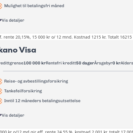
Les mer om Bank Norwegian kreditkort Visa
→
Mulighet til betalingsfri måned
0 kr men rente løper fra uttaksda
Vis detaljer
0 kr men rente løper fra uttaksda
0 kr
f. rente 20,15%, 15 000 kr o/ 12 mnd. Kostnad 1215 kr. Totalt 16215 
0 kr
35 kr
kano Visa
18,50%
1,75%
20,15%
redittgrense
100 000 kr
Rentefri kreditt
50 dager
Årsgebyr
0 kr
Alder
35 kr
0 kr
35 kr
Reise- og avbestillingsforsikring
0 kr
Les mer om Morrow Bank Mastercard
→
Tankefeilforsikring
0 kr
Inntil 12 måneders betalingsutsettelse
45 kr
Vis detaljer
1,75%
35 kr
000 kr o/12 md gir eff. rente 24,55 %, kostnad 2 001 kr, totalt 17 001