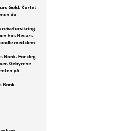
urs Gold. Kortet
g men da
 reiseforsikring
pen hos Resurs
 handle med dem
rs Bank. For deg
ver. Gebyrene
renten på
s Bank