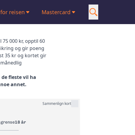
 for reisen
Mastercard
Visa
 med lav rente
American Express
75 000 kr, opptil 60
ikring og gir poeng
 med reiseforsikring
Om oss
 35 kr og kortet gir
t månedlig
 for Shopping
Kontakt oss
de fleste vil ha
t med Google Pay
l noe annet.
 uten valutapåslag
Sammenlign kort
sgrense
18 år