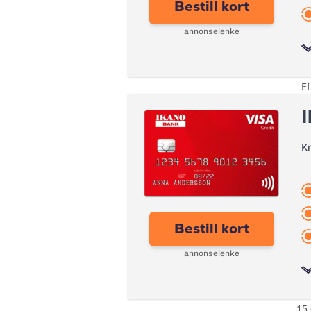
Bestill kort
Kontantuttak i minibank:
annonselenke
Kontantuttak i bank:
eFaktura
Ef
Årsgebyr:
Gebyr papirfaktura:
I
Rente:
Valutapåslag:
Effektiv rente:
K
Purregebyr:
Kontantuttak i minibank:
Inkassovarsel
Kontantuttak i bank:
eFaktura:
Bestill kort
Gebyr papirfaktura:
annonselenke
Valutapåslag:
Purregebyr:
15 