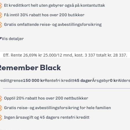
Et kredittkort helt uten gebyrer også på kontantuttak
Få inntil 30% rabatt hos over 200 butikker
Gratis omfattende reise- og avbestillingsforsikring
Vis detaljer
Eff. Rente 26,69% kr 25.000/12 mnd, kost. 3 337 totalt kr. 28 337.
Opptil 30% rabatt hos over 200 st
Spisesteder, Nettbutikker, Kultur,
Remember Black
Aktiviteter, Helse og Tjenester
Reise- og avbestillingsforsikring 
redittgrense
150 000 kr
Rentefri kreditt
45 dager
Årsgebyr
0 kr
Alder
0 kr
Opptil 20% rabatt hos over 200 nettbutikker
22,65%
Gratis reise- og avbestillingsforsikring for hele familien
26,79%
Ingen årsavgift og 45 dagers rentefri kreditt
0 kr - renter løper fra uttaksdato