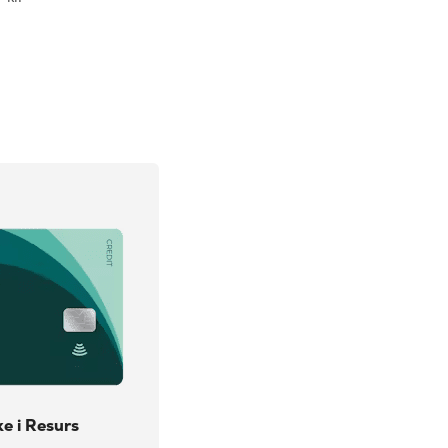
og Tankefeilforsikring
e i Resurs