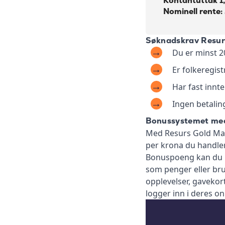
Kontantuttak 1,
Nominell rente:
Søknadskrav Resurs
Du er minst 2
Er folkeregist
Har fast innte
Ingen betali
Bonussystemet med
Med Resurs Gold Mas
per krona du handler
Bonuspoeng kan du k
som penger eller bru
opplevelser, gavekor
logger inn i deres on