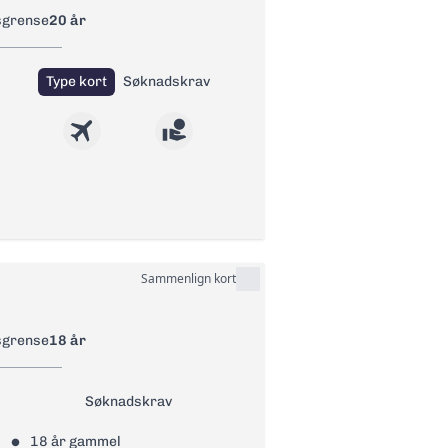
sikring kredittkort,
sgrense
20 år
iseforsirng, Leiebilsforsikring og
Type kort
Søknadskrav
elser gjennom fordelsprogrammet
sprogrammet Mastercard Pricless.
Sammenlign kort
 Betalforsikring og ID-
sgrense
18 år
Søknadskrav
18 år gammel