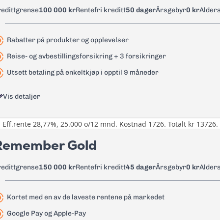
Tannhelseforsikring, Betalingsfor
redittgrense
100 000 kr
Rentefri kreditt
50 dager
Årsgebyr
0 kr
Alder
125 kr
Betalingsforsikring lån, Helårs re
ID-tyveriforsikring
Les mer om Re:member Black
→
Rabatter på produkter og opplevelser
0 kr
Reise- og avbestillingsforsikring + 3 forsikringer
21,99%
Utsett betaling på enkeltkjøp i opptil 9 måneder
24,4%
Vis detaljer
0 kr
0 kr
Eff.rente 28,77%, 25.000 o/12 mnd. Kostnad 1726. Totalt kr 13726.
Rabatter på produkter og opplev
0 kr
Morrow More. Tilgang til fordel
Remember Gold
9 kr
Reise- og avbestillingsforsikring,
tyveriforsikring
redittgrense
150 000 kr
Rentefri kreditt
45 dager
Årsgebyr
0 kr
Alder
1,75%
0 kr
35 kr
Kortet med en av de laveste rentene på markedet
24,90%
35 kr
Google Pay og Apple-Pay
26,90%