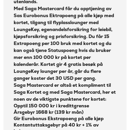
utenlands.
kredittkort bensin
→
Med Saga Mastercard får du opptjening av
Sas Eurobonus Ektrapoeng på alle kjøp med
kortet, tilgang til flyplasslounger med
LoungeKey, egenandelsforsikring for leiebil,
kjøpsforsikring og prisforsikring. Du får 15
Extrapoeng per 100 bruk med kortet og du
kan også tjene Statuspoeng hvis du bruker
mer enn 100 000 kr på kortet per
kalenderår. Kortet gir 4 gratis besøk på
LoungeKey lounger per år, går du flere
ganger koster det 30 USD per gang.
Saga Mastercard er altså et kompliment til
Saga Kortet og med Saga Mastercard, her et
noen av de viktigste punktene for kortet:
Opptil 150 000 kr i kredittgrense
Årsgebyr 1668 kr (139 kr mån)
Gir Eurobonus Ekstrapoeng på alle kjøp
Kontantuttaksgebyr på 40 kr + 1% av