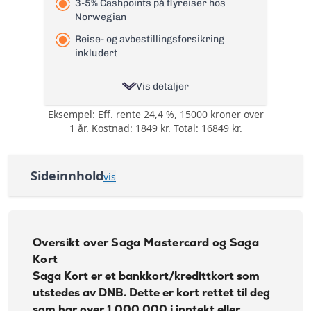
3-5% Cashpoints på flyreiser hos
Norwegian
Reise- og avbestillingsforsikring
inkludert
Vis detaljer
Eksempel: Eff. rente 24,4 %, 15000 kroner over
0,5% på all bruk på
1 år. Kostnad: 1849 kr. Total: 16849 kr.
kortet i cashback
eller cashpoints og
Bonus:
3-5% Cashpoints på
flyreiser hos
Sideinnhold
vis
Norwegian
Oversikt over Saga Mastercard og Saga Kort
Reise- og
avbestillingsforsikring
Søknadskrav Saga Kort
- 6 valgfrie
Oversikt over Saga Mastercard og Saga
forsikringer:
Søknadskrav Saga Mastercard
Kort
Tannhelseforsikring,
Betalingsforsikring
Saga Kort
er et bankkort/kredittkort som
Saga Mastercard fordeler
Forsikring:
kredittkort,
utstedes av DNB. Dette er kort rettet til deg
Betalingsforsikring
DNB Mastercard reiseforsikring (via DNB
som har over 1 000 000 i inntekt eller