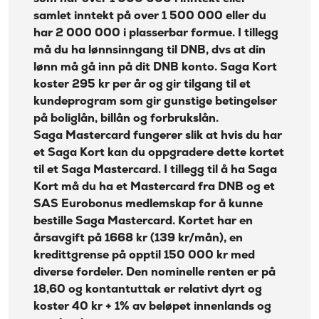
lån, Helårs
Mastercard)
samlet inntekt på over 1 500 000 eller du
reiseforsirng,
Beregn kostnadene dine med Saga mastercard
har 2 000 000 i plasserbar formue. I tillegg
Leiebilsforsikring
og ID-
må du ha lønnsinngang til DNB, dvs at din
Hva mener vi om Saga Mastercard?
tyveriforsikring
lønn må gå inn på dit DNB konto. Saga Kort
Saga Mastercard fordeler
Årsgebyr:
0 kr
koster 295 kr per år og gir tilgang til et
kundeprogram som gir gunstige betingelser
Rente:
21,99%
Ulemper
på boliglån, billån og forbrukslån.
Effektiv rente:
24,4%
Saga Mastercard priser
Saga Mastercard
fungerer slik at hvis du har
Kontantuttak i
et Saga Kort kan du oppgradere dette kortet
0 kr
minibank:
Om DNB
til et Saga Mastercard. I tillegg til å ha Saga
Kontantuttak i
Kort må du ha et Mastercard fra DNB og et
0 kr
bank:
SAS Eurobonus medlemskap for å kunne
Gebyr
bestille Saga Mastercard. Kortet har en
45 kr
papirfaktura:
årsavgift på 1668 kr (139 kr/mån), en
Valutapåslag:
1,75%
kredittgrense på opptil 150 000 kr med
Purregebyr:
35 kr
diverse fordeler. Den nominelle renten er på
18,60 og kontantuttak er relativt dyrt og
Inkassovarsel:
35 kr
koster 40 kr + 1% av beløpet innenlands og
Les mer om Bank Norwegian