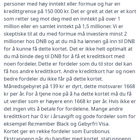
personer med høy inntekt eller formue og har en
kredittgrense på 150 000 kr. Det er greit at det er et kort
som retter seg mot deg med en inntekt på over 1
million eller en samlet inntekt på 1,5 millioner. Vi er
skeptiske til at du med formue må investere minst 2
millioner hos DNB og at du må ha lønnen gå inn til DNB
for å kunne få dette kortet. Det er ikke helt optimalt at
du må binde deg til DNB for å få et kredittkort med
noen fordeler. Dette er fordeler som du til stor del kan
få hos andre kredittkort. Andre kredittkort har og noen
bedre fordeler du ikke får på dette kortet.
Månedsgebyret på 139 kr er dyrt, dette motsvarer 1668
kr per år. For å tjene noe på å ha dette kortet må du få
ut verdier som er høyere enn 1668 kr per år. Hvis ikke er
det ingen vits å betale for fordelene. Mange andre
kredittkort har 0 kr i årsavgift og gode fordeler som for
eksempel Re:member Black og Gebyrfri Visa.
Kortet ger en rekke fordeler som Eurobonus
Ekstrapoeng når du handler med kortet, statuspoeng