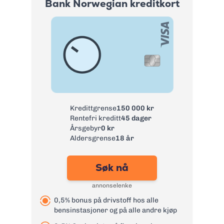
Bank Norwegian kreditkort
Kredittgrense
150 000 kr
Rentefri kreditt
45 dager
Årsgebyr
0 kr
Aldersgrense
18 år
Søk nå
annonselenke
0,5% bonus på drivstoff hos alle
bensinstasjoner og på alle andre kjøp