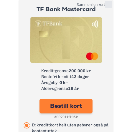
Sammenlign kort
TF Bank Mastercard
Kredittgrense
200 000 kr
Rentefri kreditt
43 dager
Årsgebyr
0 kr
Aldersgrense
18 år
Bestill kort
annonselenke
Et kredittkort helt uten gebyrer også på
kontantuttak