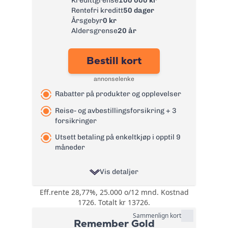
Kredittgrense
100 000 kr
lån, Helårs
Rentefri kreditt
50 dager
reiseforsirng,
Årsgebyr
0 kr
Leiebilsforsikring
Aldersgrense
20 år
og ID-
tyveriforsikring
Bestill kort
Årsgebyr:
0 kr
annonselenke
Rente:
21,99%
Rabatter på produkter og opplevelser
Effektiv rente:
24,4%
Kontantuttak i
Reise- og avbestillingsforsikring + 3
0 kr
minibank:
forsikringer
Kontantuttak i
Utsett betaling på enkeltkjøp i opptil 9
0 kr
bank:
måneder
eFaktura/grønn
0 kr
faktura:
Vis detaljer
Gebyr
9 kr
Eff.rente 28,77%, 25.000 o/12 mnd. Kostnad
Rabatter på
papirfaktura:
1726. Totalt kr 13726.
produkter og
Valutapåslag:
1,75%
opplevelser
Sammenlign kort
Remember Gold
gjennom
Purregebyr:
35 kr