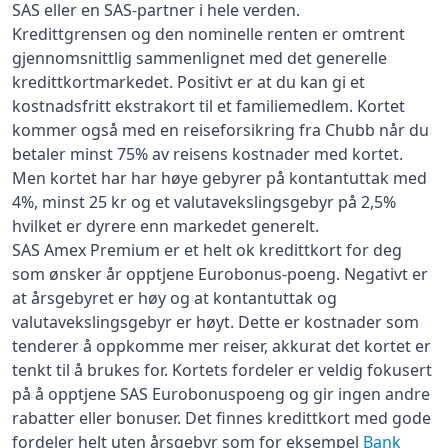
SAS eller en SAS-partner i hele verden.
Kredittgrensen og den nominelle renten er omtrent
gjennomsnittlig sammenlignet med det generelle
kredittkortmarkedet. Positivt er at du kan gi et
kostnadsfritt ekstrakort til et familiemedlem. Kortet
kommer også med en reiseforsikring fra Chubb når du
betaler minst 75% av reisens kostnader med kortet.
Men kortet har har høye gebyrer på kontantuttak med
4%, minst 25 kr og et valutavekslingsgebyr på 2,5%
hvilket er dyrere enn markedet generelt.
SAS Amex Premium er et helt ok kredittkort for deg
som ønsker år opptjene Eurobonus-poeng. Negativt er
at årsgebyret er høy og at kontantuttak og
valutavekslingsgebyr er høyt. Dette er kostnader som
tenderer å oppkomme mer reiser, akkurat det kortet er
tenkt til å brukes for. Kortets fordeler er veldig fokusert
på å opptjene SAS Eurobonuspoeng og gir ingen andre
rabatter eller bonuser. Det finnes kredittkort med gode
fordeler helt uten årsgebyr som for eksempel
Bank