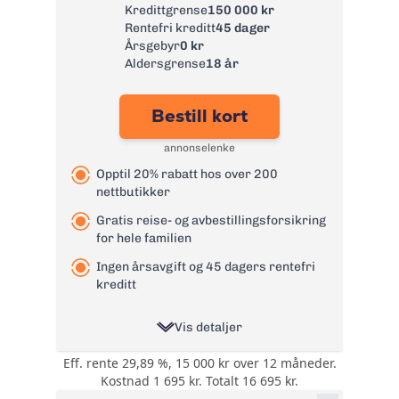
tyveriforsikring
Kredittgrense
150 000 kr
Rentefri kreditt
45 dager
Årsgebyr:
0 kr
Årsgebyr
0 kr
Rente:
22,65%
Aldersgrense
18 år
Effektiv rente:
26,79%
Bestill kort
Kontantuttak i
0 kr - renter løper
minibank:
fra uttaksdato
annonselenke
Kontantuttak i
0 kr - renter løper
Opptil 20% rabatt hos over 200
bank:
fra uttaksdato
nettbutikker
Gebyr
0 kr
papirfaktura:
Gratis reise- og avbestillingsforsikring
for hele familien
Valutapåslag:
1,75%
Ingen årsavgift og 45 dagers rentefri
Purregebyr:
35 kr
kreditt
Gebyr for
betalingsoppfordrin
105 kr
Vis detaljer
g:
Les mer om TF Bank Mastercard
Eff. rente 29,89 %, 15 000 kr over 12 måneder.
Opptil 20% rabatt
kredittkort
Kostnad 1 695 kr. Totalt 16 695 kr.
→
hos over 200
Bonus: