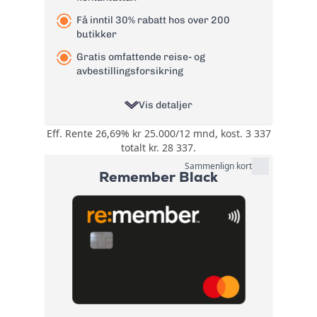
Få inntil 30% rabatt hos over 200
butikker
Gratis omfattende reise- og
avbestillingsforsikring
Vis detaljer
Eff. Rente 26,69% kr 25.000/12 mnd, kost. 3 337
Opptil 30% rabatt
totalt kr. 28 337.
hos over 200
steder, innen
Sammenlign kort
Remember Black
kategorier som:
Spisesteder,
Bonus:
Nettbutikker,
Kultur, Butikker,
Ferie, Velvære,
Aktiviteter, Helse og
Tjenester
Reise- og
avbestillingsforsikring
Forsikring:
og ID-