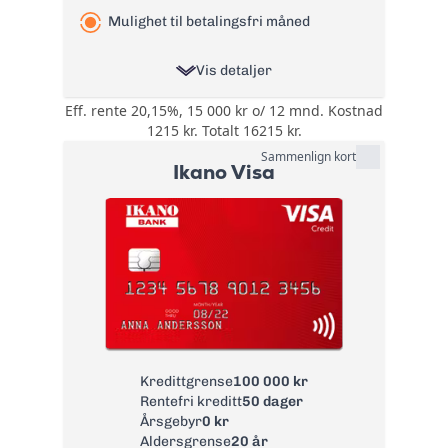
35 kr
papirfaktura:
Mulighet til betalingsfri måned
Valutapåslag:
1,75%
Vis detaljer
Purregebyr:
35 kr
Inkassovarsel
35 kr
Eff. rente 20,15%, 15 000 kr o/ 12 mnd. Kostnad
Årsgebyr:
0 kr
1215 kr. Totalt 16215 kr.
Les mer om Morrow Bank
Rente:
18,50%
Mastercard
Sammenlign kort
→
Ikano Visa
Effektiv rente:
20,15%
Kontantuttak i
0 kr
minibank:
Kontantuttak i
0 kr
bank:
eFaktura:
0 kr
Gebyr
45 kr
papirfaktura:
Valutapåslag:
1,75%
Kredittgrense
100 000 kr
Rentefri kreditt
50 dager
Purregebyr:
35 kr
Årsgebyr
0 kr
Overtrekksgebyr:
125 kr
Aldersgrense
20 år