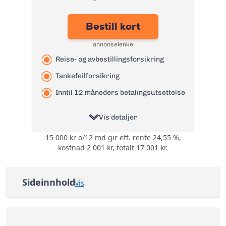
Les mer om Re:member Gold
kredittkort
→
Bestill kort
annonselenke
Reise- og avbestillingsforsikring
Tankefeilforsikring
Inntil 12 måneders betalingsutsettelse
Vis detaljer
15 000 kr o/12 md gir eff. rente 24,55 %,
Ingen bonuser og
Bonus:
kostnad 2 001 kr, totalt 17 001 kr.
rabatter
Reise- og
avbestillingsforsikring
Forsikring:
Sideinnhold
vis
og
Tankefeilforsikring
SAS Amex Premium oversikt
Årsgebyr:
0 kr
Søknadskrav SAS Amex Premium
Nominell Rente:
22,28%