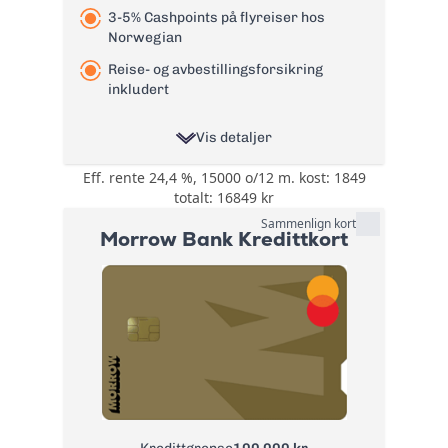
Les mer om Re:member Black
→
3-5% Cashpoints på flyreiser hos
Norwegian
Reise- og avbestillingsforsikring
inkludert
Vis detaljer
Eff. rente 24,4 %, 15000 o/12 m. kost: 1849
0,5% på all bruk på
totalt: 16849 kr
kortet i cashback
eller cashpoints og
Sammenlign kort
Bonus:
Morrow Bank Kredittkort
3-5% Cashpoints på
flyreiser hos
Norwegian
Reise- og
avbestillingsforsikring
- 6 valgfrie
forsikringer:
Tannhelseforsikring,
Betalingsforsikring
Forsikring:
kredittkort,
Betalingsforsikring