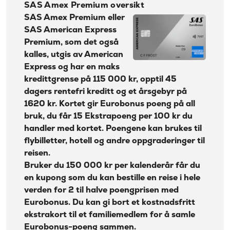
SAS Amex Premium oversikt
Effektiv rente:
24,55%
Slik opptjener du Eurobonus poeng med SAS Amex
SAS Amex Premium eller
Premium
Kontantuttak i
SAS American Express
35 kr + 1% av beløp
minibank:
Kostnadsfritt ekstrakort
Premium, som det også
Kontantuttak i
kalles, utgis av American
35 kr + 1% av beløp
Reiseforsikring
bank:
Express og har en maks
Gebyr
Beregn kostnadene dine med SAS Amex Premium
kredittgrense på 115 000 kr, opptil 45
45 kr
papirfaktura:
dagers rentefri kreditt og et årsgebyr på
Beskyttelse mot kortsvindel
Valutapåslag:
2%
1620 kr. Kortet gir Eurobonus poeng på all
Google Pay, Apple Pay og andre digitale
bruk, du får 15 Ekstrapoeng per 100 kr du
Purregebyr:
35 kr
lommebøker
handler med kortet. Poengene kan brukes til
Overtrekksgebyr:
75 kr
flybilletter, hotell og andre oppgraderinger til
Fordeler med SAS Amex Premium
Erstatningskort:
0 kr
reisen.
Ulemper
Les mer om Ikano Visa
→
Bruker du 150 000 kr per kalenderår får du
en kupong som du kan bestille en reise i hele
Hva vi mener om SAS Amex Premium
verden for 2 til halve poengprisen med
SAS Amex Premium prisliste
Eurobonus. Du kan gi bort et kostnadsfritt
ekstrakort til et familiemedlem for å samle
Om American Express
Eurobonus-poeng sammen.