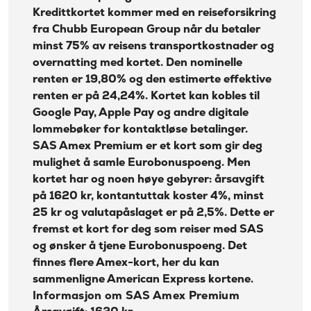
Kundeservice SAS Amex Premium / American
Kredittkortet kommer med en reiseforsikring
Express
fra Chubb European Group når du betaler
minst 75% av reisens transportkostnader og
overnatting med kortet. Den nominelle
renten er 19,80% og den estimerte effektive
renten er på 24,24%. Kortet kan kobles til
Google Pay, Apple Pay og andre digitale
lommebøker for kontaktløse betalinger.
SAS Amex Premium er et kort som gir deg
mulighet å samle Eurobonuspoeng. Men
kortet har og noen høye gebyrer: årsavgift
på 1620 kr, kontantuttak koster 4%, minst
25 kr og valutapåslaget er på 2,5%. Dette er
fremst et kort for deg som reiser med SAS
og ønsker å tjene Eurobonuspoeng. Det
finnes flere Amex-kort, her du kan
sammenligne American Express kortene
.
Informasjon om SAS Amex Premium