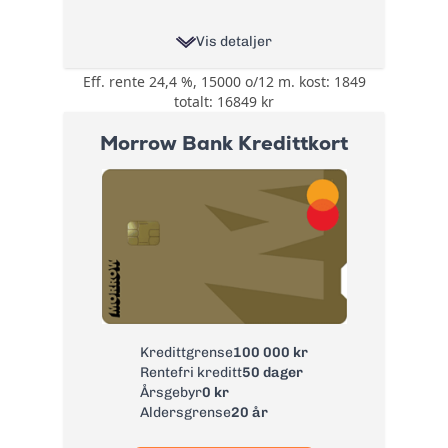
Vis detaljer
Eff. rente 24,4 %, 15000 o/12 m. kost: 1849
0,5% på all bruk på
totalt: 16849 kr
kortet i cashback
eller cashpoints og
Bonus:
Morrow Bank Kredittkort
3-5% Cashpoints på
flyreiser hos
Norwegian
Reise- og
avbestillingsforsikring
- 6 valgfrie
forsikringer:
Tannhelseforsikring,
Betalingsforsikring
Forsikring:
kredittkort,
Betalingsforsikring
Kredittgrense
100 000 kr
lån, Helårs
Rentefri kreditt
50 dager
reiseforsirng,
Årsgebyr
0 kr
Leiebilsforsikring
Aldersgrense
20 år
og ID-