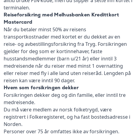
alltid bruke PIN-kode, men du slipper å sette inn kortet i
terminalen.
Reiseforsikring med Melhusbanken Kredittkort
Mastercard
Når du betaler minst 50% av reisens
transportkostnader med kortet er du dekket av en
reise- og avbestillingsforsikring fra Tryg. Forsikringen
gjelder for deg som er kortinnehaver, faste
husstandsmedlemmer (barn u/21 år) eller inntil 3
medreisende når du reiser med minst 1 overnatting
eller reiser med fly i alle land uten reiseråd. Lengden på
reisen kan være inntil 90 dager.
Hvem som forsikringen dekker
Forsikringen dekker deg og din familie, eller inntil tre
medreisende.
Du må være medlem av norsk folketrygd, være
registrert i Folkeregisteret, og ha fast bostedsadresse i
Norden.
Personer over 75 år omfattes ikke av forsikringen.