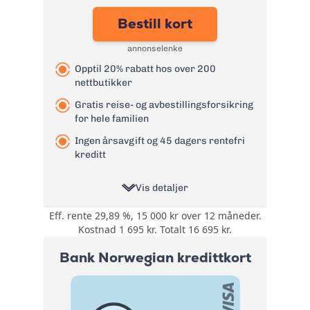
Effektiv rente:
26,79%
Bestill kort
Kontantuttak i
0 kr - renter løper
minibank:
fra uttaksdato
annonselenke
Kontantuttak i
0 kr - renter løper
Opptil 20% rabatt hos over 200
bank:
fra uttaksdato
nettbutikker
Gebyr
0 kr
papirfaktura:
Gratis reise- og avbestillingsforsikring
for hele familien
Valutapåslag:
1,75%
Ingen årsavgift og 45 dagers rentefri
Purregebyr:
35 kr
kreditt
Gebyr for
betalingsoppfordrin
105 kr
Vis detaljer
g:
Les mer om TF Bank Mastercard
Eff. rente 29,89 %, 15 000 kr over 12 måneder.
Opptil 20% rabatt
kredittkort
Kostnad 1 695 kr. Totalt 16 695 kr.
→
hos over 200
Bonus:
nettbutikker. Rabatt
Bank Norwegian kredittkort
på lading av elbil.
Reise- og
Forsikring:
avbestillingsforsikring