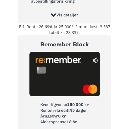
avbestillingsforsikring
Vis detaljer
Eff. Rente 26,69% kr 25.000/12 mnd, kost. 3 337
Opptil 30% rabatt
totalt kr. 28 337.
hos over 200
steder, innen
Remember Black
kategorier som:
Spisesteder,
Bonus:
Nettbutikker,
Kultur, Butikker,
Ferie, Velvære,
Aktiviteter, Helse og
Tjenester
Reise- og
avbestillingsforsikring
Forsikring:
og ID-
tyveriforsikring
Kredittgrense
150 000 kr
Rentefri kreditt
45 dager
Årsgebyr:
0 kr
Årsgebyr
0 kr
Rente:
22,65%
Aldersgrense
18 år