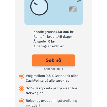
Årsgebyr:
0 kr
Rente:
25,22%
Effektiv rente:
29,89%
Kontantuttak i
35 kr + 1 % av uttak
minibank:
Kredittgrense
150 000 kr
Kontantuttak i
75 kr + 1 % av uttak
Rentefri kreditt
45 dager
bank:
Årsgebyr
0 kr
eFaktura:
0 kr
Aldersgrense
18 år
Gebyr
45 kr
papirfaktura:
Søk nå
Valutapåslag:
1,75 %
annonselenke
Purregebyr:
35 kr
Velg mellom 0,5 % Cashback eller
Overtrekksgebyr:
125 kr
CashPoints på alle varekjøp
Les mer om Re:member Black
→
3-5% Cashpoints på flyreiser hos
Norwegian
Reise- og avbestillingsforsikring
inkludert