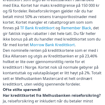
med Eika. Kortet har maks kredittgrense på 150 000 kr
og få fordeler. Reiseforsikringen gjelder når du har
betalt minst 50% av reisens transportkostnader med
kortet. Kortet mangler et rabattprogram som som
finnes på
TF Bank Kredittkort
og
Remember Black
, det
gir faktisk ingen rabatter i det hele tatt. Du får heller
ikke bonus på alt du handler med kredittkortet som du
får med kortet
Morrow Bank Kredittkort
.
Den nominelle renten på kredittkortene som er med i
Eika Alliansen og utgis av Kredittbanken er på 23,46%
hvilket er lite over gjennomsnittlig rente for et
kredittkort i Norge. Kortet nok så normale gebyrer på
kontantuttak og valutapåslaget er litt høyt på 2%. Totalt
sett er Melhusbanken Mastercard et helt ordinært
kredittkort, uten veldig spennende fordeler.
Ofte stilte spørsmål
Har kredittkortet fra Melhusbanken reiseforsikring?
Ja, reiseforsikring er inkludert når du betaler minst