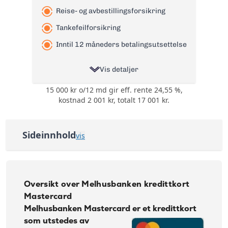
Reise- og avbestillingsforsikring
Tankefeilforsikring
Inntil 12 måneders betalingsutsettelse
Vis detaljer
15 000 kr o/12 md gir eff. rente 24,55 %,
Ingen bonuser og
Bonus:
kostnad 2 001 kr, totalt 17 001 kr.
rabatter
Reise- og
avbestillingsforsikring
Forsikring:
Sideinnhold
vis
og
Tankefeilforsikring
Oversikt over Melhusbanken kredittkort
Årsgebyr:
0 kr
Mastercard
Nominell Rente:
22,28%
Søknadskrav Melhusbanken Kredittkort
Oversikt over Melhusbanken kredittkort
Effektiv rente:
24,55%
Mastercard
Slik fungerer Melhusbanken Kredittkort
Kontantuttak i
Melhusbanken Mastercard
er et kredittkort
35 kr + 1% av beløp
minibank:
Wallets - koble kortet til Google og Samsung Pay
som utstedes av