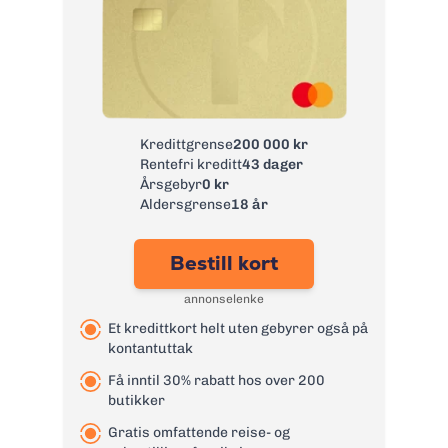
Kredittgrense
200 000 kr
Rentefri kreditt
43 dager
Årsgebyr
0 kr
Aldersgrense
18 år
Bestill kort
annonselenke
Et kredittkort helt uten gebyrer også på
kontantuttak
Få inntil 30% rabatt hos over 200
butikker
Gratis omfattende reise- og