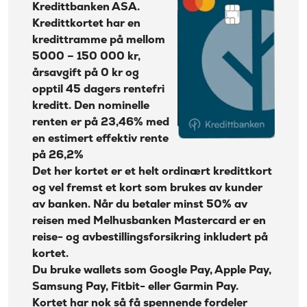
Kontantuttak i
Kredittbanken ASA.
35 kr + 1% av beløp
Reiseforsikring med Melhusbanken Kredittkort
bank:
Kredittkortet har en
Mastercard
Gebyr
kredittramme på mellom
45 kr
papirfaktura:
ID-tyveriforsikring kan kjøpes
5000 – 150 000 kr,
Valutapåslag:
2%
årsavgift på 0 kr og
Beregn kostnadene dine med Melhusbanken
opptil 45 dagers rentefri
Purregebyr:
35 kr
Mastercard
kreditt. Den nominelle
Overtrekksgebyr:
75 kr
Fordeler med Melhusbanken Kredittkort
renten er på 23,46% med
Erstatningskort:
0 kr
en estimert effektiv rente
Ulemper
Les mer om Ikano Visa
→
på 26,2%
Hvordan står seg Melhusbanken Kredittkort
Det her kortet er et helt ordinært kredittkort
sammenlignet med andre kredittkort?
og vel fremst et kort som brukes av kunder
Ofte stilte spørsmål
av banken. Når du betaler minst 50% av
reisen med Melhusbanken Mastercard er en
Melhusbanken Kredittkort Mastercard priser
reise- og avbestillingsforsikring inkludert på
Om Melhusbanken
kortet.
Du bruke wallets som Google Pay, Apple Pay,
Samsung Pay, Fitbit- eller Garmin Pay.
Kortet har nok så få spennende fordeler