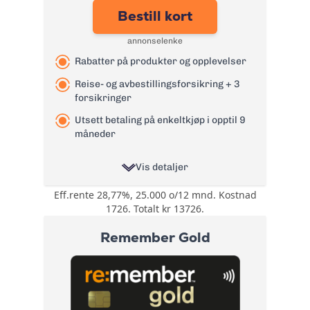
tyveriforsikring
Bestill kort
Årsgebyr:
0 kr
annonselenke
Rente:
21,99%
Rabatter på produkter og opplevelser
Effektiv rente:
24,4%
Kontantuttak i
Reise- og avbestillingsforsikring + 3
0 kr
minibank:
forsikringer
Kontantuttak i
Utsett betaling på enkeltkjøp i opptil 9
0 kr
bank:
måneder
eFaktura/grønn
0 kr
faktura:
Vis detaljer
Gebyr
9 kr
Eff.rente 28,77%, 25.000 o/12 mnd. Kostnad
Rabatter på
papirfaktura:
1726. Totalt kr 13726.
produkter og
Valutapåslag:
1,75%
opplevelser
Remember Gold
gjennom
Purregebyr:
35 kr
Bonuser og
fordelsprogrammet
Inkassovarsel:
35 kr
rabatter
Morrow More.
Tilgang til
Les mer om Bank Norwegian
fordelsprogrammet
kreditkort Visa
→
Mastercard