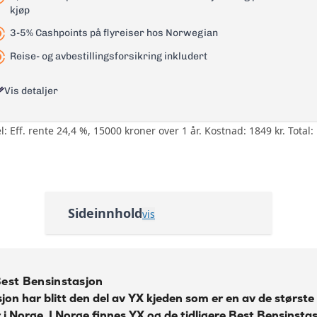
kjøp
3-5% Cashpoints på flyreiser hos Norwegian
Reise- og avbestillingsforsikring inkludert
Vis detaljer
: Eff. rente 24,4 %, 15000 kroner over 1 år. Kostnad: 1849 kr. Total: 
0,5% på all bruk på kortet i cashb
Cashpoints på flyreiser hos Norw
Reise- og avbestillingsforsikring -
Tannhelseforsikring, Betalingsfor
Betalingsforsikring lån, Helårs re
Sideinnhold
vis
ID-tyveriforsikring
Oversikt over Best Bensinstasjon
0 kr
Andre bensinkort
21,99%
Best Bensinstasjon
Om Best Bensinstasjon
24,4%
jon har blitt den del av YX kjeden som er en av de størst
 i Norge. I Norge finnes YX og de tidligere Best Bensinsta