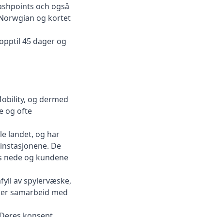
ashpoints och også
s Norwgian og kortet
opptil 45 dager og
Mobility, og dermed
e og ofte
le landet, og har
sinstasjonene. De
es nede og kundene
åfyll av spylervæske,
eller samarbeid med
. Deres konsept