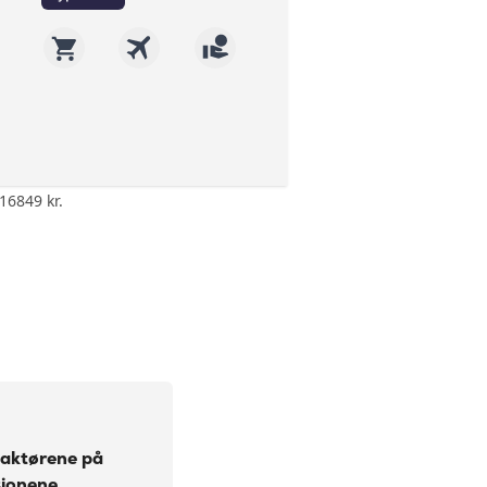
16849 kr.
ack eller cashpoints og 3-5%
egian
 6 valgfrie forsikringer:
sikring kredittkort,
iseforsirng, Leiebilsforsikring og
e aktørene på
sjonene