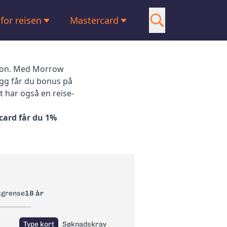
 for reisen
Mastercard
Visa
 med lav rente
American Express
asjon. Med Morrow
egg får du bonus på
 med reiseforsikring
Om oss
 har også en reise-
 for Shopping
Kontakt oss
card får du 1%
t med Google Pay
 uten valutapåslag
sgrense
18 år
Type kort
Søknadskrav