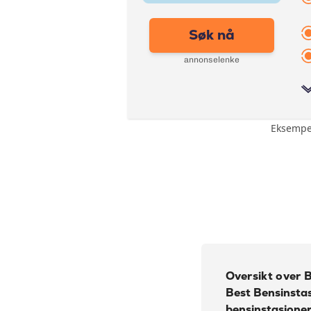
Søk nå
annonselenke
Eksempel
Bonus:
Forsikring:
Årsgebyr:
Rente:
Oversikt over 
Effektiv rente:
Best Bensinstas
bensinstasjoner