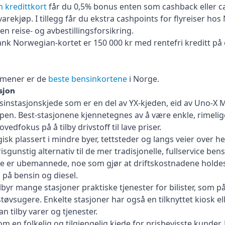
 kredittkort
får du 0,5% bonus enten som cashback eller c
arekjøp. I tillegg får du ekstra cashpoints for flyreiser ho
 reise- og avbestillingsforsikring.
nk Norwegian-kortet er 150 000 kr med rentefri kreditt på 
i mener er de
beste bensinkortene
i Norge.
sjon
sinstasjonskjede som er en del av YX-kjeden, eid av Uno-X 
ppen. Best-stasjonene kjennetegnes av å være enkle, rimelig
fokus på å tilby drivstoff til lave priser.
isk plassert i mindre byer, tettsteder og langs veier over he
sgunstig alternativ til de mer tradisjonelle, fullservice ben
ene er ubemannede, noe som gjør at driftskostnadene hold
 på bensin og diesel.
f tilbyr mange stasjoner praktiske tjenester for bilister, som p
 støvsugere. Enkelte stasjoner har også en tilknyttet kiosk 
n tilby varer og tjenester.
om en folkelig og tilgjengelig kjede for prisbevisste kunder