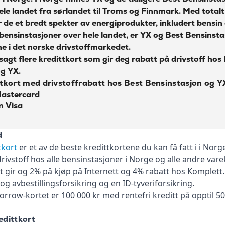
0 kr
ele landet fra sørlandet til Troms og Finnmark. Med total
0 kr
r de et bredt spekter av energiprodukter, inkludert bensin
 bensinstasjoner over hele landet, er YX og Best Bensinsta
45 kr
e i det norske drivstoffmarkedet.
sagt flere kredittkort som gir deg rabatt på drivstoff hos
1,75%
g YX.
35 kr
ttkort med drivstoffrabatt hos Best Bensinstasjon og Y
astercard
35 kr
n Visa
Les mer om Bank Norwegian kredittkort bensin
→
d
tkort
er et av de beste kredittkortene du kan få fatt i i Norg
rivstoff hos alle bensinstasjoner i Norge og alle andre var
 gir og 2% på kjøp på Internett og 4% rabatt hos Komplett.
og avbestillingsforsikring og en ID-tyveriforsikring.
rrow-kortet er 100 000 kr med rentefri kreditt på opptil 5
dittkort