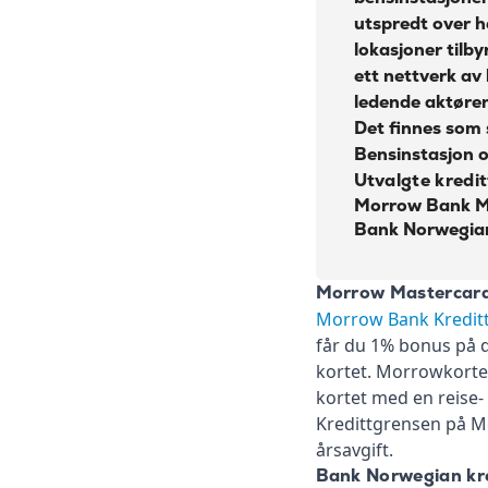
Kontantuttak i minibank:
utspredt over h
Kontantuttak i bank:
lokasjoner tilby
ett nettverk av
Gebyr papirfaktura:
ledende aktøren
Det finnes som 
Valutapåslag:
Bensinstasjon o
Purregebyr:
Utvalgte kredi
Morrow Bank M
Inkassovarsel:
Bank Norwegia
Morrow Mastercar
Morrow Bank Kredit
får du 1% bonus på d
kortet. Morrowkortet
kortet med en reise- 
Kredittgrensen på Mo
årsavgift.
Bank Norwegian kre