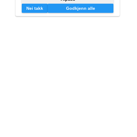
Kontakt oss
Kredittkorto v/Effektiv Markedsføring AS
Lille Markeveien 13
5006 Bergen
post@kredittkorto.no
Org.nr 925240028