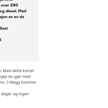
t over 280
 og diesel. Med
sjon en av de
 Best
X
e. Med dette kortet
ekjøp du gjør med
no. I tillegg kommer
0 dager og ingen