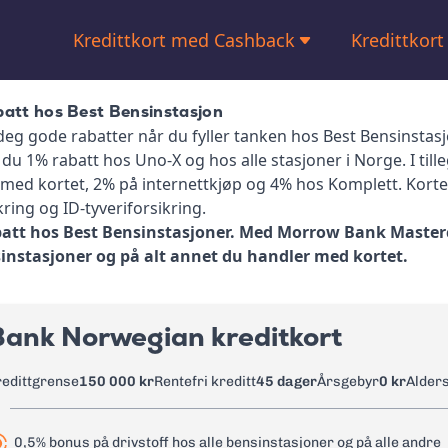
Kredittkort med Cashback
Kredittkort
Kredittkort med bonus
Bensinkort
batt hos Best Bensinstasjon
Kredittkort med høy kredittgrense
Kredittkort
r deg gode rabatter når du fyller tanken hos Best Bensinst
du 1% rabatt hos Uno-X og hos alle stasjoner i Norge. I till
Kredittkort
 med kortet, 2% på internettkjøp og 4% hos Komplett. Kortet
kring og ID-tyveriforsikring.
Kredittkort
batt hos Best Bensinstasjoner. Med Morrow Bank Master
instasjoner og på alt annet du handler med kortet.
Kredittkor
Kredittkort
Bank Norwegian kreditkort
redittgrense
150 000 kr
Rentefri kreditt
45 dager
Årsgebyr
0 kr
Alder
0,5% bonus på drivstoff hos alle bensinstasjoner og på alle andre