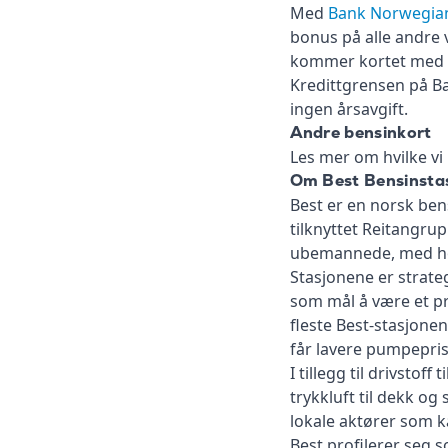
Med
Bank Norwegian
bonus på alle andre v
kommer kortet med en
Kredittgrensen på Ba
ingen årsavgift.
Andre bensinkort
Les mer om hvilke v
Om Best Bensinsta
Best er en norsk ben
tilknyttet Reitangru
ubemannede, med hoved
Stasjonene er strateg
som mål å være et pri
fleste Best-stasjon
får lavere pumpepris
I tillegg til drivstof
trykkluft til dekk og
lokale aktører som ka
Best profilerer seg s