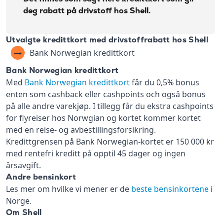
deg rabatt på drivstoff hos Shell.
Rente:
21,99%
Effektiv rente:
24,4%
Utvalgte kredittkort med drivstoffrabatt hos Shell
Kontantuttak i
0 kr
minibank:
Bank Norwegian kredittkort
Kontantuttak i
Bank Norwegian kredittkort
0 kr
bank:
Med
Bank Norwegian kredittkort
får du 0,5% bonus
eFaktura/grønn
enten som cashback eller cashpoints och også bonus
0 kr
faktura:
på alle andre varekjøp. I tillegg får du ekstra cashpoints
Gebyr
for flyreiser hos Norwgian og kortet kommer kortet
9 kr
papirfaktura:
med en reise- og avbestillingsforsikring.
Valutapåslag:
1,75%
Kredittgrensen på Bank Norwegian-kortet er 150 000 kr
Purregebyr:
35 kr
med rentefri kreditt på opptil 45 dager og ingen
årsavgift.
Inkassovarsel:
35 kr
Andre bensinkort
Les mer om Bank Norwegian
Les mer om hvilke vi mener er de
beste bensinkortene
i
kreditkort Visa
→
Norge.
Om Shell