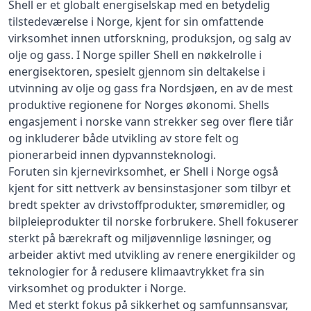
Shell er et globalt energiselskap med en betydelig
tilstedeværelse i Norge, kjent for sin omfattende
virksomhet innen utforskning, produksjon, og salg av
olje og gass. I Norge spiller Shell en nøkkelrolle i
energisektoren, spesielt gjennom sin deltakelse i
utvinning av olje og gass fra Nordsjøen, en av de mest
produktive regionene for Norges økonomi. Shells
engasjement i norske vann strekker seg over flere tiår
og inkluderer både utvikling av store felt og
pionerarbeid innen dypvannsteknologi.
Foruten sin kjernevirksomhet, er Shell i Norge også
kjent for sitt nettverk av bensinstasjoner som tilbyr et
bredt spekter av drivstoffprodukter, smøremidler, og
bilpleieprodukter til norske forbrukere. Shell fokuserer
sterkt på bærekraft og miljøvennlige løsninger, og
arbeider aktivt med utvikling av renere energikilder og
teknologier for å redusere klimaavtrykket fra sin
virksomhet og produkter i Norge.
Med et sterkt fokus på sikkerhet og samfunnsansvar,