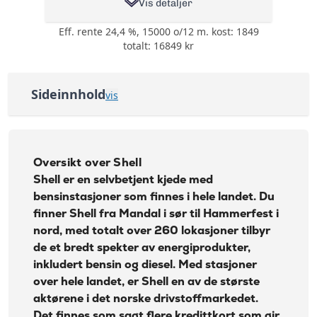
Vis detaljer
Eff. rente 24,4 %, 15000 o/12 m. kost: 1849
0,5% på all bruk på
totalt: 16849 kr
kortet i cashback
eller cashpoints og
Bonus:
3-5% Cashpoints på
flyreiser hos
Sideinnhold
vis
Norwegian
Oversikt over Shell
Reise- og
avbestillingsforsikring
Andre bensinkort
- 6 valgfrie
Oversikt over Shell
forsikringer:
Om Shell
Shell er en selvbetjent kjede med
Tannhelseforsikring,
Betalingsforsikring
bensinstasjoner som finnes i hele landet. Du
Forsikring:
kredittkort,
finner Shell fra Mandal i sør til Hammerfest i
Betalingsforsikring
nord, med totalt over 260 lokasjoner tilbyr
lån, Helårs
de et bredt spekter av energiprodukter,
reiseforsirng,
inkludert bensin og diesel. Med stasjoner
Leiebilsforsikring
og ID-
over hele landet, er Shell en av de største
tyveriforsikring
aktørene i det norske drivstoffmarkedet.
Årsgebyr:
0 kr
Det finnes som sagt flere kredittkort som gir