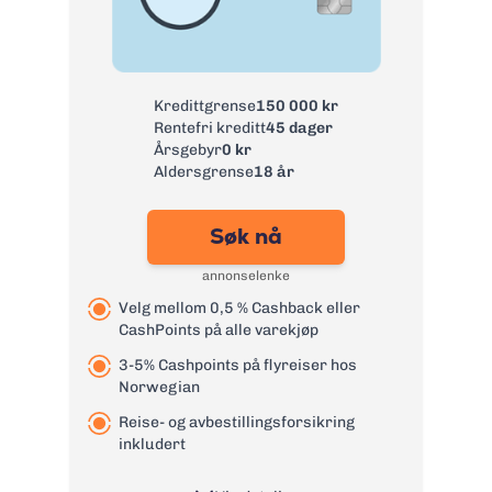
Kredittgrense
150 000 kr
Rentefri kreditt
45 dager
Årsgebyr
0 kr
Aldersgrense
18 år
Søk nå
annonselenke
Velg mellom 0,5 % Cashback eller
CashPoints på alle varekjøp
3-5% Cashpoints på flyreiser hos
Norwegian
Reise- og avbestillingsforsikring
inkludert